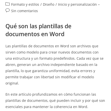
de
de
Categoría
Formato y estilos
/
Diseño
/
Inicio y personalización
la
la
de
Comentarios
Sin comentarios
entrada:
entrada:
la
de
entrada:
la
Qué son las plantillas de
entrada:
documentos en Word
Las plantillas de documentos en Word son archivos que
sirven como modelo para crear nuevos documentos con
una estructura y un formato predefinidos. Cada vez que se
abren, generan un archivo independiente basado en la
plantilla, lo que garantiza uniformidad, evita errores y
permite trabajar con libertad sin modificar el modelo
original.
En este artículo profundizamos en cómo funcionan las
plantillas de documentos, qué pueden incluir y por qué son
esenciales para mantener la coherencia en Word.