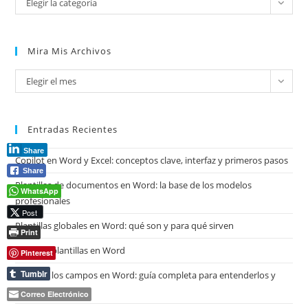
Elegir la categoría
Mira Mis Archivos
Mira
Elegir el mes
mis
archivos
Entradas Recientes
Share
Copilot en Word y Excel: conceptos clave, interfaz y primeros pasos
Share
Plantillas de documentos en Word: la base de los modelos
WhatsApp
profesionales
Post
Plantillas globales en Word: qué son y para qué sirven
Print
Tipos de plantillas en Word
Pinterest
Tumblr
Qué son los campos en Word: guía completa para entenderlos y
dominarlos
Correo Electrónico