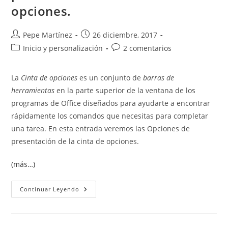
opciones.
Autor
Publicación
Pepe Martínez
26 diciembre, 2017
de
de
Categoría
Comentarios
Inicio y personalización
2 comentarios
la
la
de
de
entrada:
entrada:
la
la
La
Cinta de opciones
es un conjunto de
barras de
entrada:
entrada:
herramientas
en la parte superior de la ventana de los
programas de Office diseñados para ayudarte a encontrar
rápidamente los comandos que necesitas para completar
una tarea. En esta entrada veremos las Opciones de
presentación de la cinta de opciones.
(más…)
Mostrar
Continuar Leyendo
U
Ocultar
La
Cinta
De