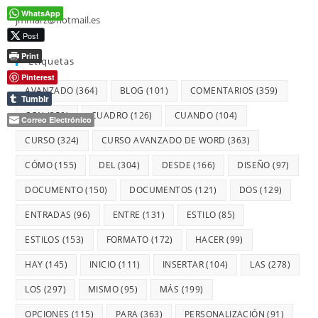
WhatsApp
jmmarz@hotmail.es
Post
Print
Etiquetas
Pinterest
AVANZADO
(364)
BLOG
(101)
COMENTARIOS
(359)
Tumblr
CON
(359)
CUADRO
(126)
CUANDO
(104)
Correo Electrónico
CURSO
(324)
CURSO AVANZADO DE WORD
(363)
CÓMO
(155)
DEL
(304)
DESDE
(166)
DISEÑO
(97)
DOCUMENTO
(150)
DOCUMENTOS
(121)
DOS
(129)
ENTRADAS
(96)
ENTRE
(131)
ESTILO
(85)
ESTILOS
(153)
FORMATO
(172)
HACER
(99)
HAY
(145)
INICIO
(111)
INSERTAR
(104)
LAS
(278)
LOS
(297)
MISMO
(95)
MÁS
(199)
OPCIONES
(115)
PARA
(363)
PERSONALIZACIÓN
(91)