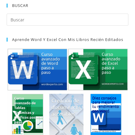
Office.
BUSCAR
Opciones
De
Presentación
Pul
De
La
Es
Cinta
De
par
Opciones.
Aprende Word Y Excel Con Mis Libros Recién Editados
cer
el
pan
de
bú