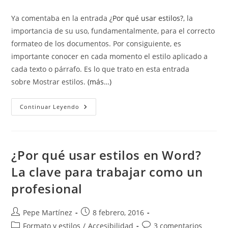
entrada:
la
Ya comentaba en la entrada
¿Por qué usar estilos?
, la
entrada:
importancia de su uso, fundamentalmente, para el correcto
formateo de los documentos. Por consiguiente, es
importante conocer en cada momento el estilo aplicado a
cada texto o párrafo. Es lo que trato en esta entrada
sobre Mostrar estilos.
(más…)
Mostrar
Continuar Leyendo
Estilos
¿Por qué usar estilos en Word?
La clave para trabajar como un
profesional
Autor
Publicación
Pepe Martínez
8 febrero, 2016
de
de
Categoría
Comentarios
Formato y estilos
/
Accesibilidad
3 comentarios