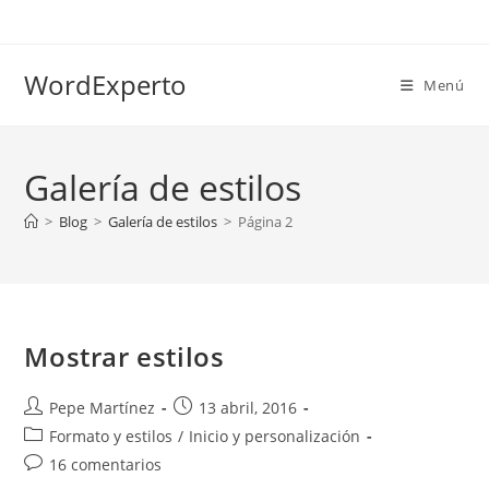
Ir
al
contenido
WordExperto
Menú
Galería de estilos
>
Blog
>
Galería de estilos
>
Página 2
Mostrar estilos
Autor
Publicación
Pepe Martínez
13 abril, 2016
de
de
Categoría
Formato y estilos
/
Inicio y personalización
la
la
de
Comentarios
16 comentarios
entrada:
entrada:
la
de