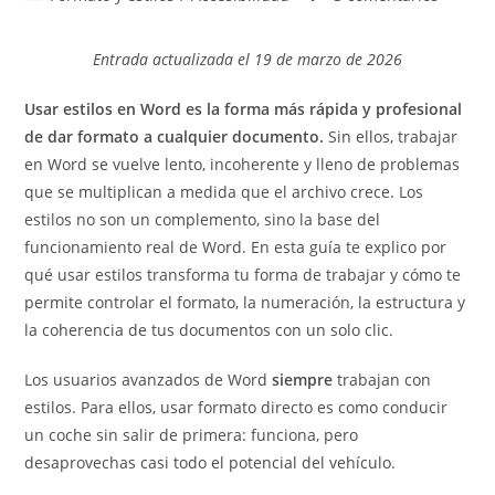
la
la
de
de
entrada:
entrada:
la
la
Entrada actualizada el 19 de marzo de 2026
entrada:
entrada:
Usar estilos en Word es la forma más rápida y profesional
de dar formato a cualquier documento.
Sin ellos, trabajar
en Word se vuelve lento, incoherente y lleno de problemas
que se multiplican a medida que el archivo crece. Los
estilos no son un complemento, sino la base del
funcionamiento real de Word. En esta guía te explico por
qué usar estilos transforma tu forma de trabajar y cómo te
permite controlar el formato, la numeración, la estructura y
la coherencia de tus documentos con un solo clic.
Los usuarios avanzados de Word
siempre
trabajan con
estilos. Para ellos, usar formato directo es como conducir
un coche sin salir de primera: funciona, pero
desaprovechas casi todo el potencial del vehículo.