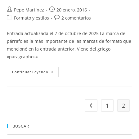
Un
Profesional
Autor
Publicación
Pepe Martínez
20 enero, 2016
de
de
Categoría
Comentarios
Formato y estilos
2 comentarios
la
la
de
de
entrada:
entrada:
la
la
Entrada actualizada el 7 de octubre de 2025 La marca de
entrada:
entrada:
párrafo es la más importante de las marcas de formato que
mencioné en la entrada anterior. Viene del griego
«paragraphos»…
Marca
Continuar Leyendo
De
Párrafo
En
Word:
Qué
Es
Y
1
2
Ir a la página anterior
Para
Qué
Sirve
BUSCAR
Pul