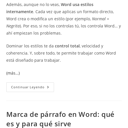
Además, aunque no lo veas,
Word usa estilos
internamente
. Cada vez que aplicas un formato directo,
Word crea o modifica un estilo (por ejemplo,
Normal +
Negrita
). Por eso, si no los controlas tú, los controla Word… y
ahí empiezan los problemas.
Dominar los estilos te da
control total
, velocidad y
coherencia. Y, sobre todo, te permite trabajar como Word
está diseñado para trabajar.
(más…)
¿Por
Continuar Leyendo
Qué
Usar
Estilos
En
Word?
La
Marca de párrafo en Word: qué
Clave
Para
es y para qué sirve
Trabajar
Como