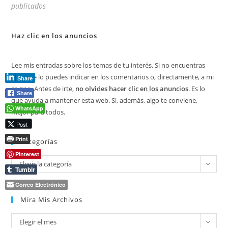
publicados
Haz clic en los anuncios
Lee mis entradas sobre los temas de tu interés. Si no encuentras
algo, me lo puedes indicar en los comentarios o, directamente, a mi
Share
correo. Antes de irte,
no olvides hacer clic en los anuncios
. Es lo
Share
que ayuda a mantener esta web. Si, además, algo te conviene,
WhatsApp
mejor para todos.
Post
Print
Categorías
Pinterest
Categorías
Elegir la categoría
Tumblr
Correo Electrónico
Mira Mis Archivos
Mira
Elegir el mes