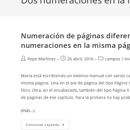
Numeración de páginas diferen
numeraciones en la misma pág
Autor
Publicación
Categoría
Pepe Martínez
26 abril, 2016
campos
/
In
de
de
de
la
la
la
María está escribiendo un extenso manual con varios c
entrada:
entrada:
entrada:
misma página. Una en el pie de página del tipo Página X 
libro. Otra, en el encabezado, también del tipo Página X
de páginas de ese capítulo. Para la primera no hay pr
(más…)
Numeración
Continuar Leyendo
De