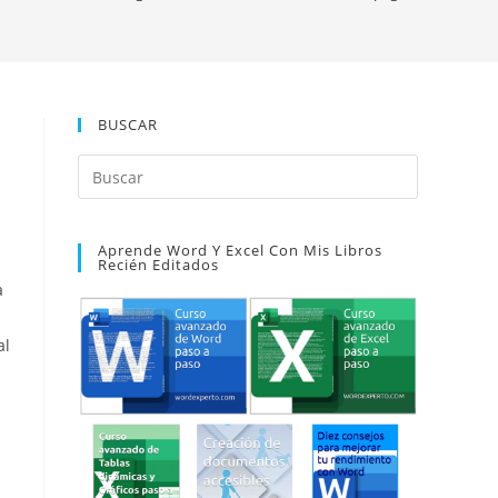
BUSCAR
Pulsa
Escape
para
Aprende Word Y Excel Con Mis Libros
cerrar
Recién Editados
el
a
panel
de
al
búsqueda.