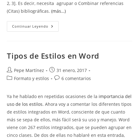
2, 3]. Es decir, necesita agrupar o Combinar referencias
(Citas) bibliográficas.
(más…)
Combinar
Continuar Leyendo
Referencias
(Citas)
Bibliográficas
Tipos de Estilos en Word
Autor
Publicación
Pepe Martínez
31 enero, 2017
de
de
Categoría
Comentarios
Formato y estilos
6 comentarios
la
la
de
de
entrada:
entrada:
la
la
Ya he hablado en repetidas ocasiones de la
importancia del
entrada:
entrada:
uso de los estilos
. Ahora voy a comentar los diferentes tipos
de estilos integrados en Word, consciente de que cuanto
más se sepa de ellos, más fácil será su uso y manejo. Word
viene con 267 estilos integrados, que se pueden agrupar en
cinco clases. De dos de ellas no hablaré en esta entrada,