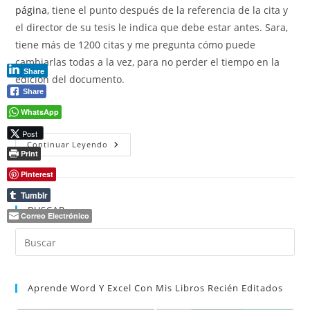
página,
tiene el punto después de la referencia de la cita y
el director de su tesis le indica que debe estar antes. Sara,
tiene más de 1200 citas y me pregunta cómo puede
cambiarlas todas a la vez, para no perder el tiempo en la
Share
edición del documento.
Share
(más…)
WhatsApp
Post
Buscar
Continuar Leyendo
Y
Print
Reemplazar
Con
Pinterest
Comodines
En
Tumblr
Word
BUSCAR
Correo Electrónico
Pul
Es
par
Aprende Word Y Excel Con Mis Libros Recién Editados
cer
el