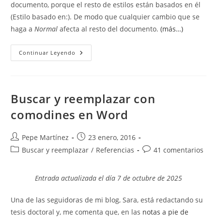
documento, porque el resto de estilos están basados en él
(Estilo basado en:). De modo que cualquier cambio que se
haga a
Normal
afecta al resto del documento.
(más…)
Estilo
Continuar Leyendo
Basado
En:
Buscar y reemplazar con
comodines en Word
Autor
Publicación
Pepe Martínez
23 enero, 2016
de
de
Categoría
Comentarios
Buscar y reemplazar
/
Referencias
41 comentarios
la
la
de
de
entrada:
entrada:
la
la
Entrada actualizada el día 7 de octubre de 2025
entrada:
entrada:
Una de las seguidoras de mi blog, Sara, está redactando su
tesis doctoral y, me comenta que, en las
notas a pie de