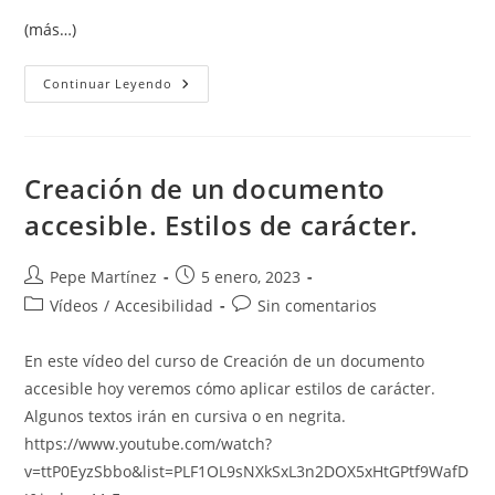
(más…)
Cambiar
Continuar Leyendo
El
&
Por
Y
En
Citas
Creación de un documento
APA
En
accesible. Estilos de carácter.
Word
Autor
Publicación
Pepe Martínez
5 enero, 2023
de
de
Categoría
Comentarios
Vídeos
/
Accesibilidad
Sin comentarios
la
la
de
de
entrada:
entrada:
la
la
En este vídeo del curso de Creación de un documento
entrada:
entrada:
accesible hoy veremos cómo aplicar estilos de carácter.
Algunos textos irán en cursiva o en negrita.
https://www.youtube.com/watch?
v=ttP0EyzSbbo&list=PLF1OL9sNXkSxL3n2DOX5xHtGPtf9WafD