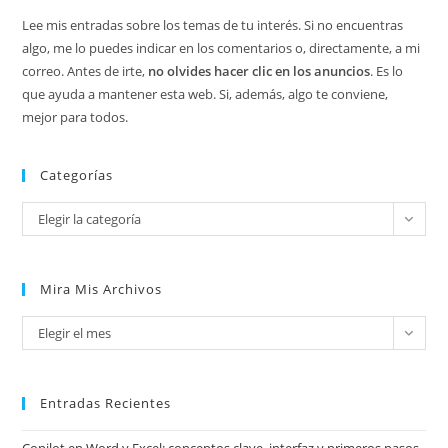
Lee mis entradas sobre los temas de tu interés. Si no encuentras
algo, me lo puedes indicar en los comentarios o, directamente, a mi
correo. Antes de irte,
no olvides hacer clic en los anuncios
. Es lo
que ayuda a mantener esta web. Si, además, algo te conviene,
mejor para todos.
Categorías
Categorías
Elegir la categoría
Mira Mis Archivos
Mira
Elegir el mes
mis
archivos
Entradas Recientes
Copilot en Word y Excel: conceptos clave, interfaz y primeros pasos