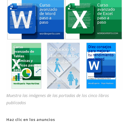
pan
de
bú
Muestra las imágenes de las portadas de los cinco libros
publicados
Haz clic en los anuncios