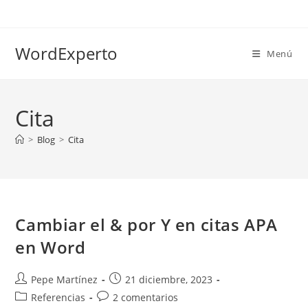
Ir
al
contenido
WordExperto
Menú
Cita
>
Blog
>
Cita
Cambiar el & por Y en citas APA
en Word
Autor
Publicación
Pepe Martínez
21 diciembre, 2023
de
de
Categoría
Comentarios
Referencias
2 comentarios
la
la