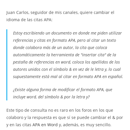
de
de
entrada:
entrada:
la
la
Juan Carlos, seguidor de mis canales, quiere cambiar el
entrada:
entrada:
idioma de las citas APA:
Estoy escribiendo un documento en donde me piden utilizar
referencias y citas en formato APA, pero al citar un texto
donde colabora más de un autor, la cita que coloca
automáticamente la herramienta de "insertar cita" de la
pestaña de referencias en word, coloca los apellidos de los
autores unidos con el símbolo & en vez de le letra y, lo cual
supuestamente está mal al citar en formato APA en español.
¿Existe alguna forma de modificar el formato APA, que
incluye word, del símbolo
&
por la letra
y
?
Este tipo de consulta no es raro en los foros en los que
colaboro y la respuesta es que sí se puede cambiar el & por
y en las citas
APA en Word
y, además, es muy sencillo.