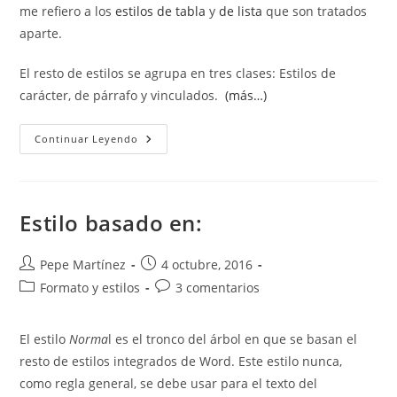
me refiero a los
estilos de tabla
y
de lista
que son tratados
aparte.
El resto de estilos se agrupa en tres clases: Estilos de
carácter, de párrafo y vinculados.
(más…)
Tipos
Continuar Leyendo
De
Estilos
En
Word
Estilo basado en:
Autor
Publicación
Pepe Martínez
4 octubre, 2016
de
de
Categoría
Comentarios
Formato y estilos
3 comentarios
la
la
de
de
entrada:
entrada:
la
la
El estilo
Norma
l es el tronco del árbol en que se basan el
entrada:
entrada:
resto de estilos integrados de Word. Este estilo nunca,
como regla general, se debe usar para el texto del