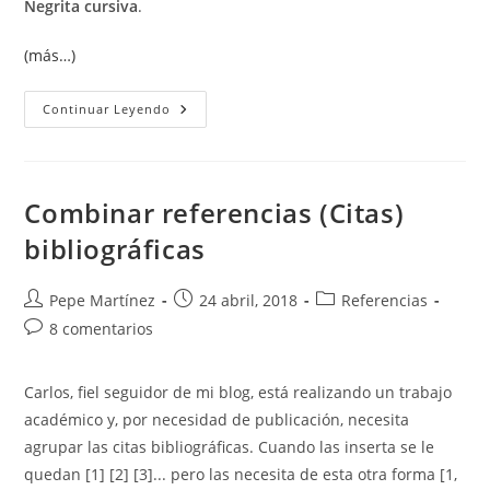
Negrita cursiva
.
(más…)
Estilos
Continuar Leyendo
De
Fuente
Combinar referencias (Citas)
bibliográficas
Autor
Publicación
Categoría
Pepe Martínez
24 abril, 2018
Referencias
de
de
de
Comentarios
8 comentarios
la
la
la
de
entrada:
entrada:
entrada:
la
Carlos, fiel seguidor de mi blog, está realizando un trabajo
entrada:
académico y, por necesidad de publicación, necesita
agrupar las citas bibliográficas. Cuando las inserta se le
quedan [1] [2] [3]... pero las necesita de esta otra forma [1,