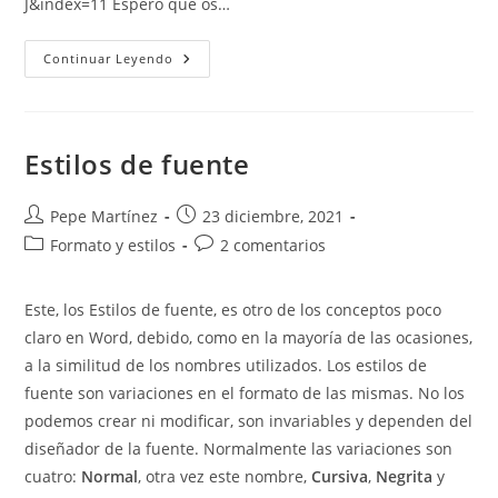
J&index=11 Espero que os…
Creación
Continuar Leyendo
De
Un
Documento
Accesible.
Estilos
De
Estilos de fuente
Carácter.
Autor
Publicación
Pepe Martínez
23 diciembre, 2021
de
de
Categoría
Comentarios
Formato y estilos
2 comentarios
la
la
de
de
entrada:
entrada:
la
la
Este, los Estilos de fuente, es otro de los conceptos poco
entrada:
entrada:
claro en Word, debido, como en la mayoría de las ocasiones,
a la similitud de los nombres utilizados. Los estilos de
fuente son variaciones en el formato de las mismas. No los
podemos crear ni modificar, son invariables y dependen del
diseñador de la fuente. Normalmente las variaciones son
cuatro:
Normal
, otra vez este nombre,
Cursiva
,
Negrita
y