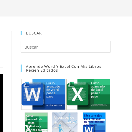
BUSCAR
Pulsa
Escape
para
Aprende Word Y Excel Con Mis Libros
cerrar
Recién Editados
el
panel
de
búsqueda.