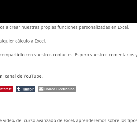
ewsletter para más consejos de Word!
os a crear nuestras propias funciones personalizadas en Excel.
quier cálculo a Excel.
 y compartidlo con vuestros contactos. Espero vuestros comentarios 
mi canal de YouTube
.
Tumblr
interest
Correo Electrónico
ídeo, del curso avanzado de Excel, aprenderemos sobre los tipo