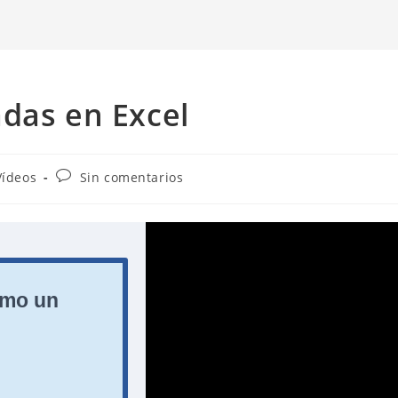
das en Excel
goría
Comentarios
Vídeos
Sin comentarios
de
la
ada:
entrada: