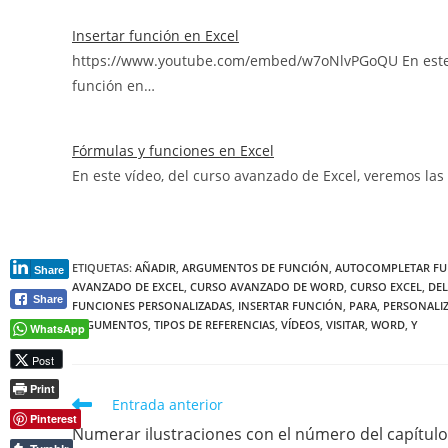
Insertar función en Excel
https://www.youtube.com/embed/w7oNlvPGoQU En este v
función en…
Fórmulas y funciones en Excel
En este vídeo, del curso avanzado de Excel, veremos las
ETIQUETAS
:
AÑADIR
,
ARGUMENTOS DE FUNCIÓN
,
AUTOCOMPLETAR F
Share
AVANZADO DE EXCEL
,
CURSO AVANZADO DE WORD
,
CURSO EXCEL
,
DEL
Share
FUNCIONES PERSONALIZADAS
,
INSERTAR FUNCIÓN
,
PARA
,
PERSONALI
ARGUMENTOS
,
TIPOS DE REFERENCIAS
,
VÍDEOS
,
VISITAR
,
WORD
,
Y
WhatsApp
Post
Print
Leer
Entrada anterior
Pinterest
más
Numerar ilustraciones con el número del capítulo
artículos