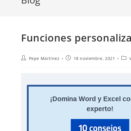
Funciones personaliza
Autor
Publicación
Cate
Pepe Martínez
18 noviembre, 2021
de
de
de
la
la
la
entrada:
entrada:
entr