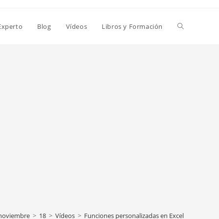
Alternar
Experto
Blog
Vídeos
Libros y Formación
búsqueda
de
la
web
noviembre
>
18
>
Vídeos
>
Funciones personalizadas en Excel