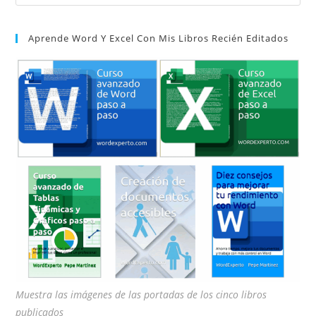
Es
par
Aprende Word Y Excel Con Mis Libros Recién Editados
cer
el
pan
de
bú
Muestra las imágenes de las portadas de los cinco libros
publicados