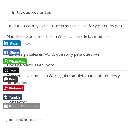
archivos
Entradas Recientes
Copilot en Word y Excel: conceptos clave, interfaz y primeros pasos
Plantillas de documentos en Word: la base de los modelos
profesionales
Share
Share
Plantillas globales en Word: qué son y para qué sirven
WhatsApp
Tipos de plantillas en Word
Post
Qué son los campos en Word: guía completa para entenderlos y
Print
dominarlos
Pinterest
Tumblr
Contacto:
Correo Electrónico
jmmarz@hotmail.es