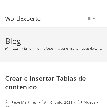
Ir
al
contenido
WordExperto
Menú
Blog
>
2021
>
junio
>
10
>
Vídeos
>
Crear e insertar Tablas de conteni
Crear e insertar Tablas de
contenido
Autor
Publicación
Categoría
Pepe Martínez
10 junio, 2021
Vídeos
de
de
de