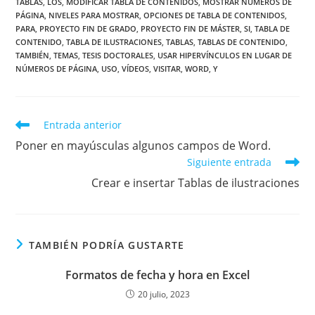
TABLAS
,
LOS
,
MODIFICAR TABLA DE CONTENIDOS
,
MOSTRAR NÚMEROS DE
PÁGINA
,
NIVELES PARA MOSTRAR
,
OPCIONES DE TABLA DE CONTENIDOS
,
PARA
,
PROYECTO FIN DE GRADO
,
PROYECTO FIN DE MÁSTER
,
SI
,
TABLA DE
CONTENIDO
,
TABLA DE ILUSTRACIONES
,
TABLAS
,
TABLAS DE CONTENIDO
,
TAMBIÉN
,
TEMAS
,
TESIS DOCTORALES
,
USAR HIPERVÍNCULOS EN LUGAR DE
NÚMEROS DE PÁGINA
,
USO
,
VÍDEOS
,
VISITAR
,
WORD
,
Y
Leer
Entrada anterior
más
Poner en mayúsculas algunos campos de Word.
artículos
Siguiente entrada
Crear e insertar Tablas de ilustraciones
TAMBIÉN PODRÍA GUSTARTE
Formatos de fecha y hora en Excel
20 julio, 2023