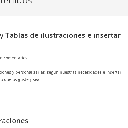
 Tablas de ilustraciones e insertar
ntarios
in comentarios
ciones y personalizarlas, según nuestras necesidades e insertar
da:
ro que os guste y sea…
traciones