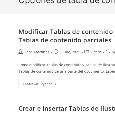
Modificar Tablas de contenido y
Tablas de contenido parciales
Autor
Publicación
Categoría
Come
Pepe Martínez
8 julio, 2021
Vídeos
S
de
de
de
de
la
la
la
la
Cómo modificar Tablas de contenido y Tablas de ilustra
entrada:
entrada:
entrada:
entra
Tablas de contenido de una parte del documento. Espe
Modificar
Continuar Leyendo
Tablas
De
Contenido
Y
Tablas
De
Crear e insertar Tablas de ilus
Ilustraciones
E