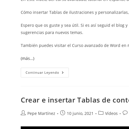
Cómo insertar Tablas de ilustraciones y personalizarlas,
Espero que os guste y sea útil. Si es así seguid el blog
sugerencias para nuevos temas.
También puedes visitar el Curso avanzado de Word en
(más…)
Crear
Continuar Leyendo
E
Insertar
Tablas
De
Ilustraciones
Crear e insertar Tablas de con
Autor
Publicación
Categoría
Co
Pepe Martínez
10 junio, 2021
Vídeos
de
de
de
de
la
la
la
la