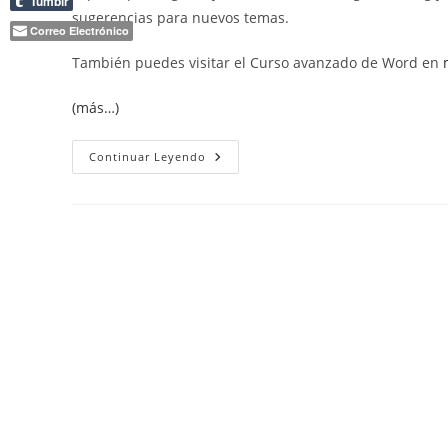
Tumblr
sugerencias para nuevos temas.
Correo Electrónico
También puedes visitar el Curso avanzado de Word en
(más…)
Crear
Continuar Leyendo
E
Insertar
Tablas
De
Contenido