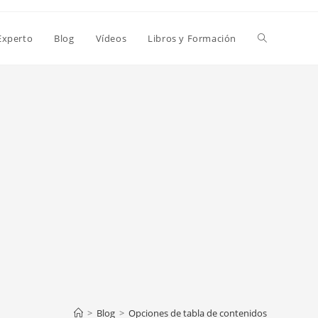
Alternar
Experto
Blog
Vídeos
Libros y Formación
búsqueda
de
la
web
>
Blog
>
Opciones de tabla de contenidos