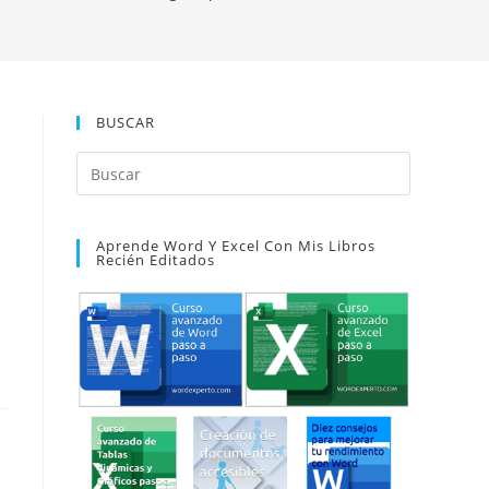
BUSCAR
Pulsa
Escape
para
Aprende Word Y Excel Con Mis Libros
cerrar
Recién Editados
el
panel
de
búsqueda.