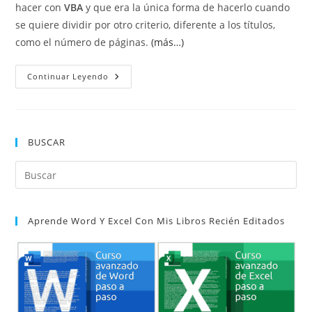
hacer con
VBA
y que era la única forma de hacerlo cuando
se quiere dividir por otro criterio, diferente a los títulos,
como el número de páginas.
(más…)
Dividir
Continuar Leyendo
Un
Documento
En
Varios
Con
VBA
BUSCAR
Pul
Es
par
Aprende Word Y Excel Con Mis Libros Recién Editados
cer
el
pan
de
bú