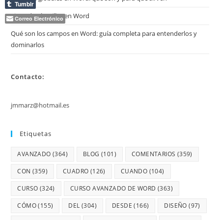
Tumblr
Tipos de plantillas en Word
Correo Electrónico
Qué son los campos en Word: guía completa para entenderlos y
dominarlos
Contacto:
jmmarz@hotmail.es
Etiquetas
AVANZADO
(364)
BLOG
(101)
COMENTARIOS
(359)
CON
(359)
CUADRO
(126)
CUANDO
(104)
CURSO
(324)
CURSO AVANZADO DE WORD
(363)
CÓMO
(155)
DEL
(304)
DESDE
(166)
DISEÑO
(97)