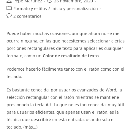
Autor
Publicación
Pepe Martínez
26 noviembre, 2020
de
de
Categoría
Formato y estilos
/
Inicio y personalización
la
la
de
Comentarios
2 comentarios
entrada:
entrada:
la
de
entrada:
la
Puede haber muchas ocasiones, aunque ahora no se me
entrada:
ocurra ninguna, en las que necesitemos seleccionar ciertas
porciones rectangulares de texto para aplicarles cualquier
formato, como un
Color de resaltado de texto
.
Podemos hacerlo fácilmente tanto con el ratón como con el
teclado.
Es bastante conocida, por usuarios avanzados de Word, la
selección rectangular con el ratón mientras se mantiene
presionada la tecla
Alt
. La que no es tan conocida, muy útil
para usuarios eficientes, que apenas usan el ratón, es la
técnica que describiré en esta entrada, usando solo el
teclado.
(más…)