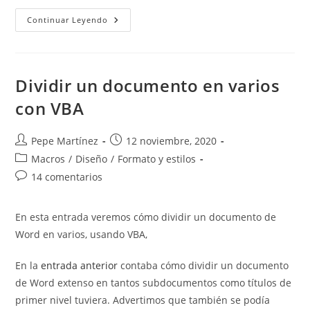
Seleccionar
Continuar Leyendo
Con
El
Teclado
Bloques
De
Texto
Dividir un documento en varios
En
Word
con VBA
Autor
Publicación
Pepe Martínez
12 noviembre, 2020
de
de
Categoría
Macros
/
Diseño
/
Formato y estilos
la
la
de
Comentarios
14 comentarios
entrada:
entrada:
la
de
entrada:
la
En esta entrada veremos cómo dividir un documento de
entrada:
Word en varios, usando VBA,
En la
entrada anterior
contaba cómo dividir un documento
de Word extenso en tantos subdocumentos como títulos de
primer nivel tuviera. Advertimos que también se podía