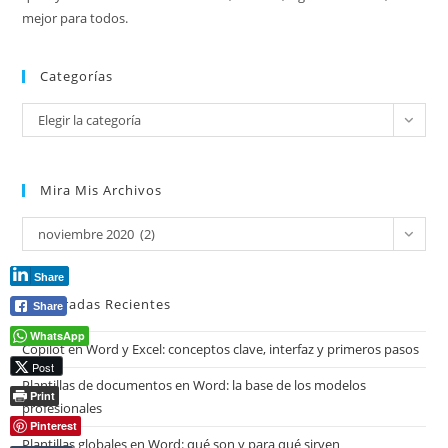
mejor para todos.
Categorías
Categorías
Elegir la categoría
Mira Mis Archivos
Mira
noviembre 2020 (2)
mis
archivos
Share
Entradas Recientes
Share
WhatsApp
Copilot en Word y Excel: conceptos clave, interfaz y primeros pasos
Post
Plantillas de documentos en Word: la base de los modelos
Print
profesionales
Pinterest
Plantillas globales en Word: qué son y para qué sirven