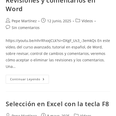
Revisiones y comentarios en
Word
Word
Autor
Publicación
Categoría
Pepe Martínez
12 junio, 2025
Vídeos
de
de
de
Comentarios
Sin comentarios
la
la
la
de
entrada:
entrada:
entrada:
la
https://youtu.be/nhrRhxxJCLk?si=DXgF_Us3_-3emkQs En este
entrada:
vídeo, del curso avanzado, tutorial en español, de Word,
sobre revisar, control de cambios y comentarios, veremos
cómo aceptar o eliminar las revisiones y los comentarios.
Una…
Revisiones
Continuar Leyendo
Y
Comentarios
En
Word
Selección en Excel con la tecla F8
Autor
Publicación
Categoría
Pepe Martínez
8 mayo, 2025
Vídeos