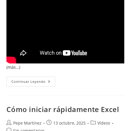
entrada:
(más…)
Conoce
Continuar Leyendo
Todos
Los
Elementos
De
Excel:
Cinta,
Cómo iniciar rápidamente Excel
Barra
De
Fórmulas,
Cuadro
Autor
Publicación
Categoría
Pepe Martínez
13 octubre, 2025
Vídeos
De
de
de
de
Comentarios
Sin comentarios
Nombres