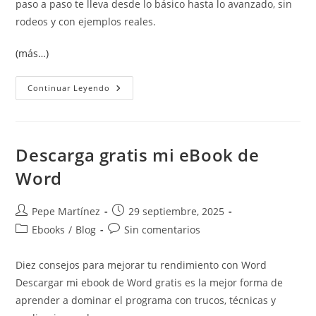
paso a paso te lleva desde lo básico hasta lo avanzado, sin
rodeos y con ejemplos reales.
(más…)
Curso
Continuar Leyendo
Avanzado
De
Tablas
Dinámicas
Y
Gráficos
Descarga gratis mi eBook de
Paso
A
Word
Paso
Autor
Publicación
Pepe Martínez
29 septiembre, 2025
de
de
Categoría
Comentarios
Ebooks
/
Blog
Sin comentarios
la
la
de
de
entrada:
entrada:
la
la
Diez consejos para mejorar tu rendimiento con Word
entrada:
entrada:
Descargar mi ebook de Word gratis es la mejor forma de
aprender a dominar el programa con trucos, técnicas y