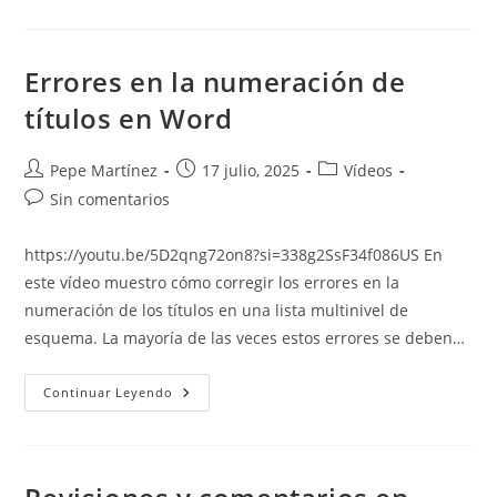
E
Impares
Diferentes
Errores en la numeración de
títulos en Word
Autor
Publicación
Categoría
Pepe Martínez
17 julio, 2025
Vídeos
de
de
de
Comentarios
Sin comentarios
la
la
la
de
entrada:
entrada:
entrada:
la
https://youtu.be/5D2qng72on8?si=338g2SsF34f086US En
entrada:
este vídeo muestro cómo corregir los errores en la
numeración de los títulos en una lista multinivel de
esquema. La mayoría de las veces estos errores se deben…
Errores
Continuar Leyendo
En
La
Numeración
De
Títulos
En