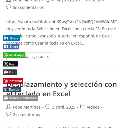
de
de
de
Comentarios
Sin comentarios
la
la
la
de
entrada:
entrada:
entrada:
la
https://youtu.be/hlnKUmbKRwg?si=x2NQxiEQ2hMWXqMC
entrada:
Hoy veremos la Selección en Excel con la tecla F8. En este
vídeo, del curso avanzado, tutorial en español, de Excel,
Share
veremos cómo usar la tecla F8 en Excel…
Share
WhatsApp
Selección
Continuar Leyendo
En
Post
Excel
Con
Print
La
Tecla
F8
Pinterest
Desplazamiento y selección con
Tumblr
el teclado en Excel
Correo Electrónico
Autor
Publicación
Categoría
Pepe Martínez
3 abril, 2025
Vídeos
de
de
de
Comentarios
2 comentarios
la
la
la
de
entrada:
entrada:
entrada:
la