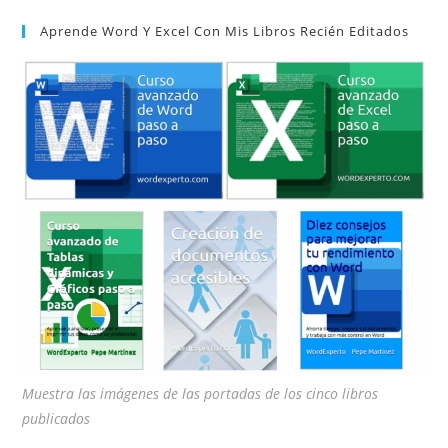
par
Aprende Word Y Excel Con Mis Libros Recién Editados
cer
el
pan
de
bú
Muestra las imágenes de las portadas de los cinco libros
publicados