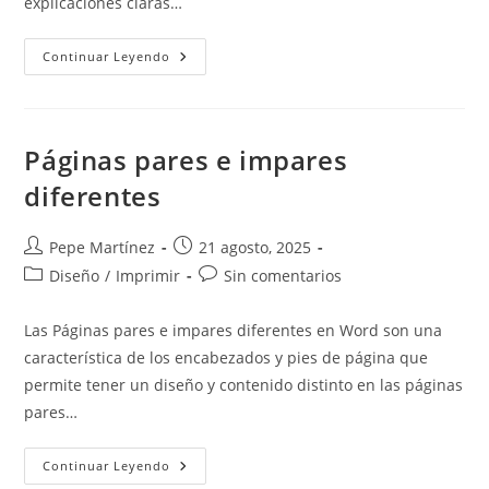
explicaciones claras…
Descarga
Continuar Leyendo
Gratis
Mi
EBook
De
Word
Páginas pares e impares
diferentes
Autor
Publicación
Pepe Martínez
21 agosto, 2025
de
de
Categoría
Comentarios
Diseño
/
Imprimir
Sin comentarios
la
la
de
de
entrada:
entrada:
la
la
Las Páginas pares e impares diferentes en Word son una
entrada:
entrada:
característica de los encabezados y pies de página que
permite tener un diseño y contenido distinto en las páginas
pares…
Páginas
Continuar Leyendo
Pares