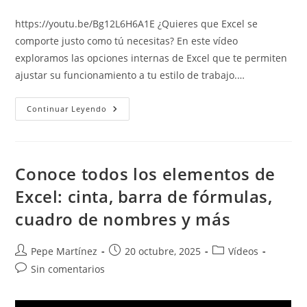
de
entrada:
entrada:
entrada:
la
https://youtu.be/Bg12L6H6A1E ¿Quieres que Excel se
entrada:
comporte justo como tú necesitas? En este vídeo
exploramos las opciones internas de Excel que te permiten
ajustar su funcionamiento a tu estilo de trabajo.…
Opciones
Continuar Leyendo
De
Excel:
Adapta
Excel
A
Tus
Conoce todos los elementos de
Necesidades
Y
Excel: cinta, barra de fórmulas,
Preferencias
cuadro de nombres y más
Autor
Publicación
Categoría
Pepe Martínez
20 octubre, 2025
Vídeos
de
de
de
Comentarios
Sin comentarios
la
la
la
de
entrada:
entrada:
entrada:
la