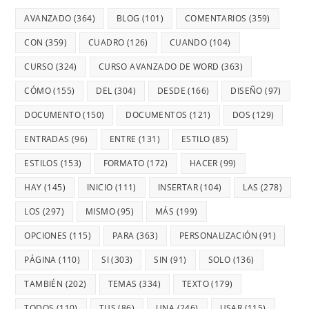
AVANZADO
(364)
BLOG
(101)
COMENTARIOS
(359)
CON
(359)
CUADRO
(126)
CUANDO
(104)
CURSO
(324)
CURSO AVANZADO DE WORD
(363)
CÓMO
(155)
DEL
(304)
DESDE
(166)
DISEÑO
(97)
DOCUMENTO
(150)
DOCUMENTOS
(121)
DOS
(129)
ENTRADAS
(96)
ENTRE
(131)
ESTILO
(85)
ESTILOS
(153)
FORMATO
(172)
HACER
(99)
HAY
(145)
INICIO
(111)
INSERTAR
(104)
LAS
(278)
LOS
(297)
MISMO
(95)
MÁS
(199)
OPCIONES
(115)
PARA
(363)
PERSONALIZACIÓN
(91)
PÁGINA
(110)
SI
(303)
SIN
(91)
SOLO
(136)
TAMBIÉN
(202)
TEMAS
(334)
TEXTO
(179)
TODOS
(110)
TUS
(86)
UNA
(246)
USAR
(115)