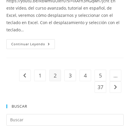
https://youtu.be/RbwmluUxfr0?si=iXArh3HGqwn7jcht En
entrada:
este vídeo, del curso avanzado, tutorial en español, de
Excel, veremos cómo desplazarnos y seleccionar con el
teclado en Excel. Con el desplazamiento y selección con el
teclado…
Desplazamiento
Continuar Leyendo
Y
Selección
Con
El
Teclado
En
Excel
1
2
3
4
5
…
Ir a la página anterior
37
Ir a la 
BUSCAR
Pul
Es