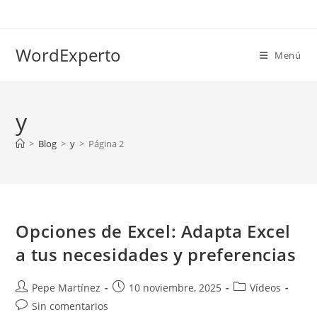
Ir
al
contenido
WordExperto
Menú
y
>
Blog
>
y
>
Página 2
Opciones de Excel: Adapta Excel
a tus necesidades y preferencias
Autor
Publicación
Categoría
Pepe Martínez
10 noviembre, 2025
Vídeos
de
de
de
Comentarios
Sin comentarios
la
la
la