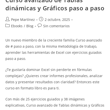
dinámicas y Gráficos paso a paso
Autor
Publicación
Pepe Martínez
2 octubre, 2025
de
de
Categoría
Comentarios
Ebooks
/
Blog
Sin comentarios
la
la
de
de
entrada:
entrada:
la
la
Un nuevo miembro de la creciente familia Curso avanzado
entrada:
entrada:
de # paso a paso, con la misma metodología de trabajo,
aprender las herramientas de Excel con ejercicios guiados
paso a paso.
¿Te gustaría dominar Excel sin perderte en fórmulas
complejas? ¿Quieres crear informes profesionales, analizar
datos y presentar resultados con claridad? Entonces este
curso en formato libro es para ti.
Con más de 25 ejercicios guiados y 38 imágenes
explicativas, Curso avanzado de Tablas dinámicas y Gráficos