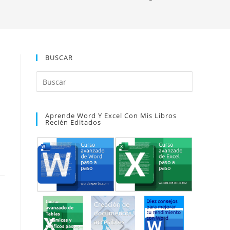
BUSCAR
Pulsa
Escape
para
Aprende Word Y Excel Con Mis Libros
cerrar
Recién Editados
el
panel
de
búsqueda.