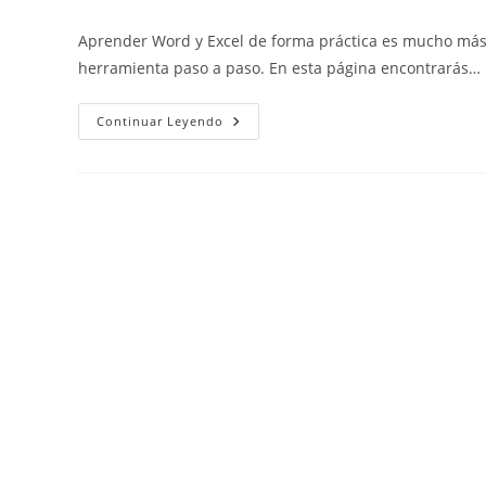
de
de
de
la
la
la
Aprender Word y Excel de forma práctica es mucho más 
entrada:
entrada:
entrada:
herramienta paso a paso. En esta página encontrarás…
Cursos
Continuar Leyendo
De
Word
Y
Excel
En
Vídeo