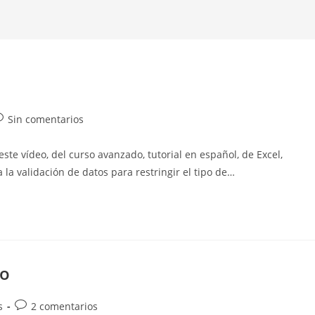
omentarios
Sin comentarios
e
e vídeo, del curso avanzado, tutorial en español, de Excel,
ntrada:
la validación de datos para restringir el tipo de…
eo
Comentarios
s
2 comentarios