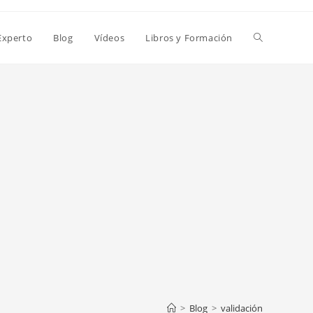
Alternar
Experto
Blog
Vídeos
Libros y Formación
búsqueda
de
la
web
>
Blog
>
validación