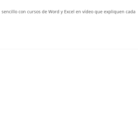
de
la
sencillo con cursos de Word y Excel en vídeo que expliquen cada
entrada: