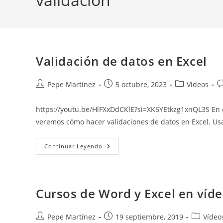
Validación de datos en Excel
Autor
Publicación
Categoría
C
Pepe Martínez
5 octubre, 2023
Vídeos
de
de
de
d
la
la
la
la
https://youtu.be/HlFXxDdCKlE?si=XK6YEtkzg1xnQL3S En est
entrada:
entrada:
entrada:
e
veremos cómo hacer validaciones de datos en Excel. Usa 
Validación
Continuar Leyendo
De
Datos
En
Excel
Cursos de Word y Excel en víd
Autor
Publicación
Categoría
Pepe Martínez
19 septiembre, 2019
Vídeo