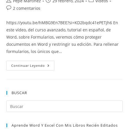
Autor
Publicación
Categoría
Pepe Martínez
29 febrero, 2024
Vídeos
de
de
de
Comentarios
2 comentarios
la
la
la
de
entrada:
entrada:
entrada:
la
https://youtu.be/hMBG9En7BEE?si=KD2bqdc41ePETjh6 En
entrada:
este vídeo, del curso avanzado, tutorial en español, de
Word, sobre Formularios, veremos cómo proteger
documentos en Word y restringir su edición. Para rellenar
formularios, los únicos que…
Proteger
Continuar Leyendo
Documentos
En
Word
Restringir
Edición
BUSCAR
Pul
Es
par
Aprende Word Y Excel Con Mis Libros Recién Editados
cer