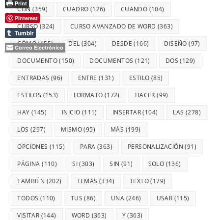
Print
CON
(359)
CUADRO
(126)
CUANDO
(104)
Pinterest
CURSO
(324)
CURSO AVANZADO DE WORD
(363)
Tumblr
CÓMO
(155)
DEL
(304)
DESDE
(166)
DISEÑO
(97)
Correo Electrónico
DOCUMENTO
(150)
DOCUMENTOS
(121)
DOS
(129)
ENTRADAS
(96)
ENTRE
(131)
ESTILO
(85)
ESTILOS
(153)
FORMATO
(172)
HACER
(99)
HAY
(145)
INICIO
(111)
INSERTAR
(104)
LAS
(278)
LOS
(297)
MISMO
(95)
MÁS
(199)
OPCIONES
(115)
PARA
(363)
PERSONALIZACIÓN
(91)
PÁGINA
(110)
SI
(303)
SIN
(91)
SOLO
(136)
TAMBIÉN
(202)
TEMAS
(334)
TEXTO
(179)
TODOS
(110)
TUS
(86)
UNA
(246)
USAR
(115)
VISITAR
(144)
WORD
(363)
Y
(363)