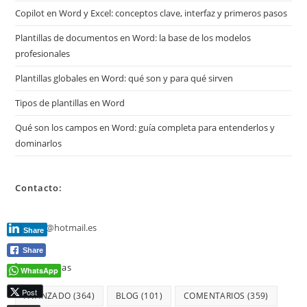
Copilot en Word y Excel: conceptos clave, interfaz y primeros pasos
Plantillas de documentos en Word: la base de los modelos
profesionales
Plantillas globales en Word: qué son y para qué sirven
Tipos de plantillas en Word
Qué son los campos en Word: guía completa para entenderlos y
dominarlos
Contacto:
jmmarz@hotmail.es
Share
Share
Etiquetas
WhatsApp
Post
AVANZADO
(364)
BLOG
(101)
COMENTARIOS
(359)