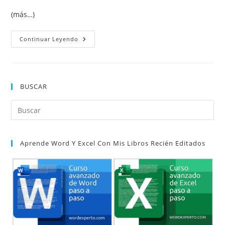
(más…)
El
Continuar Leyendo
Cuadro
Nombres
En
Excel
BUSCAR
Pul
Es
par
Aprende Word Y Excel Con Mis Libros Recién Editados
cer
el
pan
de
bú