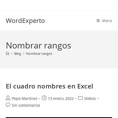
Ir
al
contenido
WordExperto
Menú
Nombrar rangos
>
Blog
>
Nombrar rangos
El cuadro nombres en Excel
Autor
Publicación
Categoría
Pepe Martínez
13 enero, 2022
Vídeos
de
de
de
Comentarios
Sin comentarios
la
la
la
de
entrada:
entrada:
entrada:
la