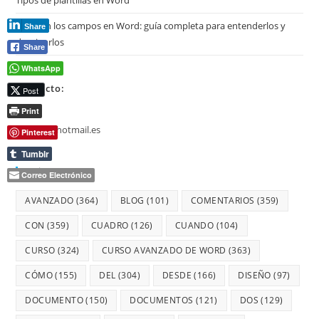
Qué son los campos en Word: guía completa para entenderlos y
Share
dominarlos
Share
WhatsApp
Contacto:
Post
Print
jmmarz@hotmail.es
Pinterest
Tumblr
Etiquetas
Correo Electrónico
AVANZADO
(364)
BLOG
(101)
COMENTARIOS
(359)
CON
(359)
CUADRO
(126)
CUANDO
(104)
CURSO
(324)
CURSO AVANZADO DE WORD
(363)
CÓMO
(155)
DEL
(304)
DESDE
(166)
DISEÑO
(97)
DOCUMENTO
(150)
DOCUMENTOS
(121)
DOS
(129)