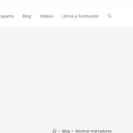
Alternar
Experto
Blog
Vídeos
Libros y Formación
búsqueda
de
la
web
>
Blog
>
Mostrar marcadores