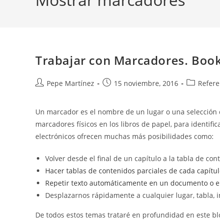
Trabajar con Marcadores. Boo
Autor
Publicación
Categoría
Pepe Martínez
15 noviembre, 2016
Refere
de
de
de
la
la
la
Un marcador es el nombre de un lugar o una selección 
entrada:
entrada:
entrada:
marcadores físicos en los libros de papel, para identifi
electrónicos ofrecen muchas más posibilidades como:
Volver desde el final de un capítulo a la tabla de con
Hacer tablas de contenidos parciales de cada capítu
Repetir texto automáticamente en un documento o e
Desplazarnos rápidamente a cualquier lugar, tabla, i
De todos estos temas trataré en profundidad en este bl