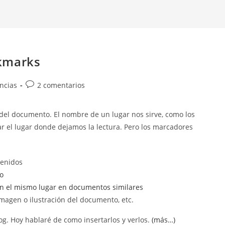
kmarks
Comentarios
ncias
2 comentarios
de
la
del documento. El nombre de un lugar nos sirve, como los
entrada:
car el lugar donde dejamos la lectura. Pero los marcadores
tenidos
lo
n el mismo lugar en documentos similares
magen o ilustración del documento, etc.
og. Hoy hablaré de como insertarlos y verlos.
(más…)