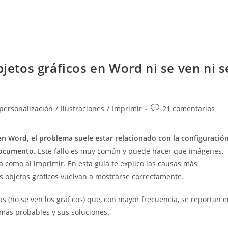
bjetos gráficos en Word ni se ven ni s
Comentarios
 personalización
/
Ilustraciones
/
Imprimir
21 comentarios
de
la
en Word, el problema suele estar relacionado con la configuració
entrada:
documento.
Este fallo es muy común y puede hacer que imágenes,
a como al imprimir. En esta guía te explico las causas más
s objetos gráficos vuelvan a mostrarse correctamente.
s (no se ven los gráficos) que, con mayor frecuencia, se reportan 
 más probables y sus soluciones.