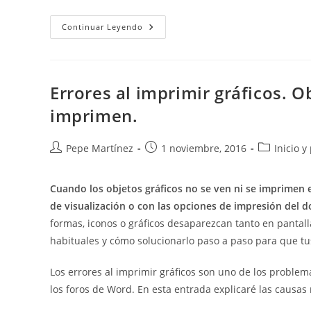
Trabajar
Continuar Leyendo
Con
Marcadores.
Bookmarks
Errores al imprimir gráficos. O
imprimen.
Autor
Publicación
Categoría
Pepe Martínez
1 noviembre, 2016
Inicio y
de
de
de
la
la
la
Cuando los objetos gráficos no se ven ni se imprimen 
entrada:
entrada:
entrada:
de visualización o con las opciones de impresión del 
formas, iconos o gráficos desaparezcan tanto en pantall
habituales y cómo solucionarlo paso a paso para que tu
Los errores al imprimir gráficos son uno de los problema
los foros de Word. En esta entrada explicaré las causas