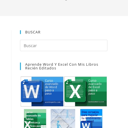
BUSCAR
Pulsa
Escape
para
Aprende Word Y Excel Con Mis Libros
cerrar
Recién Editados
el
panel
de
búsqueda.