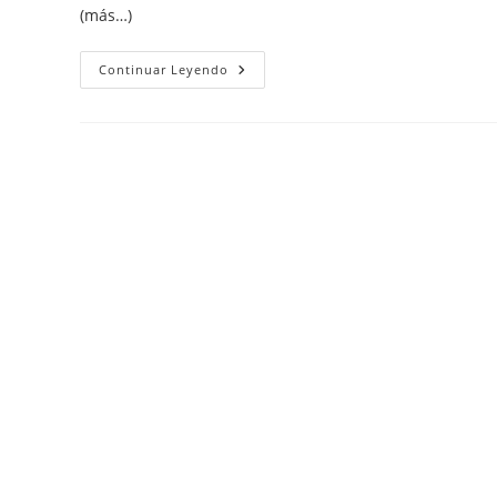
(más…)
Errores
Continuar Leyendo
Al
Imprimir
Gráficos.
Objetos
Gráficos
En
Word
Ni
Se
Ven
Ni
Se
Imprimen.