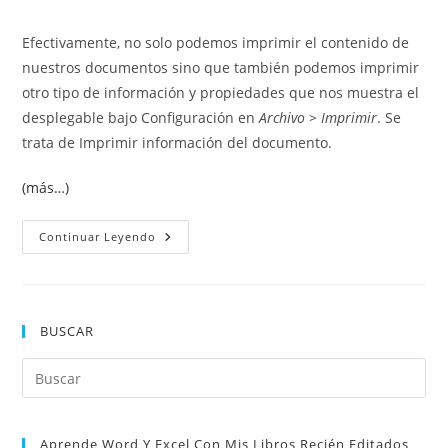
de
entrada:
entrada:
entrada:
la
Efectivamente, no solo podemos imprimir el contenido de
entrada:
nuestros documentos sino que también podemos imprimir
otro tipo de información y propiedades que nos muestra el
desplegable bajo Configuración en
Archivo > Imprimir
. Se
trata de Imprimir información del documento.
(más…)
Imprimir
Continuar Leyendo
Información
Del
Documento
BUSCAR
Pul
Es
par
Aprende Word Y Excel Con Mis Libros Recién Editados
cer