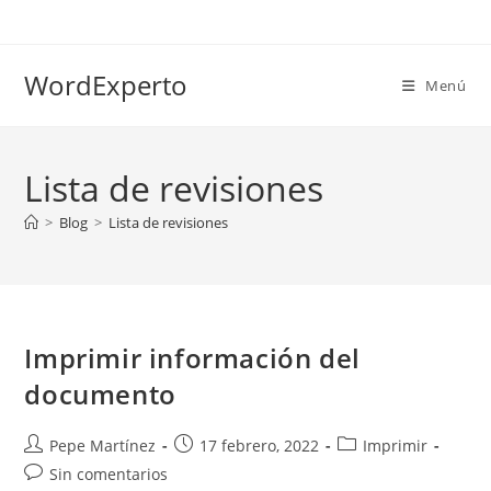
Ir
al
contenido
WordExperto
Menú
Lista de revisiones
>
Blog
>
Lista de revisiones
Imprimir información del
documento
Autor
Publicación
Categoría
Pepe Martínez
17 febrero, 2022
Imprimir
de
de
de
Comentarios
Sin comentarios
la
la
la