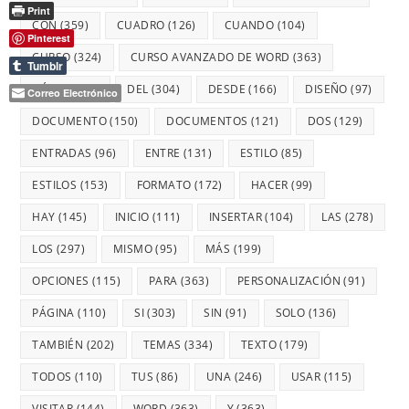
Print
CON
(359)
CUADRO
(126)
CUANDO
(104)
Pinterest
CURSO
(324)
CURSO AVANZADO DE WORD
(363)
Tumblr
CÓMO
(155)
DEL
(304)
DESDE
(166)
DISEÑO
(97)
Correo Electrónico
DOCUMENTO
(150)
DOCUMENTOS
(121)
DOS
(129)
ENTRADAS
(96)
ENTRE
(131)
ESTILO
(85)
ESTILOS
(153)
FORMATO
(172)
HACER
(99)
HAY
(145)
INICIO
(111)
INSERTAR
(104)
LAS
(278)
LOS
(297)
MISMO
(95)
MÁS
(199)
OPCIONES
(115)
PARA
(363)
PERSONALIZACIÓN
(91)
PÁGINA
(110)
SI
(303)
SIN
(91)
SOLO
(136)
TAMBIÉN
(202)
TEMAS
(334)
TEXTO
(179)
TODOS
(110)
TUS
(86)
UNA
(246)
USAR
(115)
VISITAR
(144)
WORD
(363)
Y
(363)