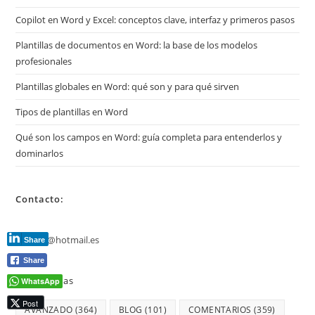
Copilot en Word y Excel: conceptos clave, interfaz y primeros pasos
Plantillas de documentos en Word: la base de los modelos
profesionales
Plantillas globales en Word: qué son y para qué sirven
Tipos de plantillas en Word
Qué son los campos en Word: guía completa para entenderlos y
dominarlos
Contacto:
jmmarz@hotmail.es
Share
Share
Etiquetas
WhatsApp
Post
AVANZADO
(364)
BLOG
(101)
COMENTARIOS
(359)