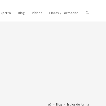
Alternar
Experto
Blog
Vídeos
Libros y Formación
búsqueda
de
la
web
>
Blog
>
Estilos de forma