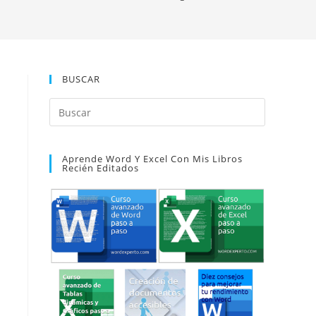
BUSCAR
Pulsa
Escape
para
Aprende Word Y Excel Con Mis Libros
cerrar
Recién Editados
el
panel
de
búsqueda.