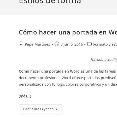
Cómo hacer una portada en Wo
Autor
Publicación
Categoría
Pepe Martínez
7 junio, 2016
Formato y est
de
de
de
la
la
la
Entrada actuali
entrada:
entrada:
entrada:
Cómo hacer una portada en Word
es una de las tareas
documento profesional. Word ofrece portadas prediseñ
personalizada con tu logo, colores corporativos y un dis
(más…)
Cómo
Continuar Leyendo
Hacer
Una