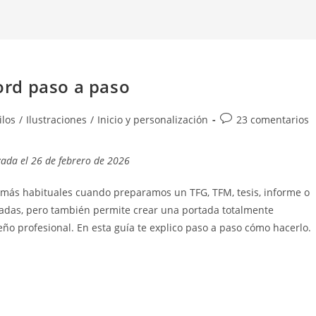
rd paso a paso
Comentarios
ilos
/
Ilustraciones
/
Inicio y personalización
23 comentarios
de
la
zada el 26 de febrero de 2026
entrada:
 más habituales cuando preparamos un TFG, TFM, tesis, informe o
adas, pero también permite crear una portada totalmente
eño profesional. En esta guía te explico paso a paso cómo hacerlo.