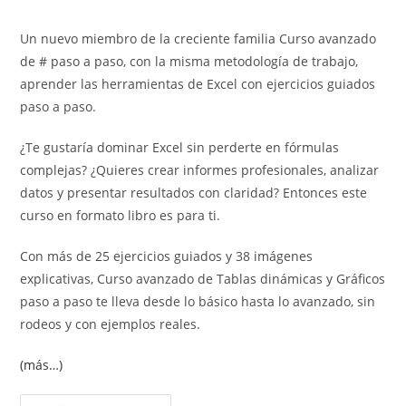
de
de
entrada:
entrada:
la
la
Un nuevo miembro de la creciente familia Curso avanzado
entrada:
entrada:
de # paso a paso, con la misma metodología de trabajo,
aprender las herramientas de Excel con ejercicios guiados
paso a paso.
¿Te gustaría dominar Excel sin perderte en fórmulas
complejas? ¿Quieres crear informes profesionales, analizar
datos y presentar resultados con claridad? Entonces este
curso en formato libro es para ti.
Con más de 25 ejercicios guiados y 38 imágenes
explicativas, Curso avanzado de Tablas dinámicas y Gráficos
paso a paso te lleva desde lo básico hasta lo avanzado, sin
rodeos y con ejemplos reales.
(más…)