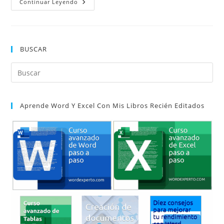
Curso
Continuar Leyendo
Avanzado
De
Tablas
Dinámicas
Y
Gráficos
BUSCAR
Paso
A
Paso
Pul
Es
par
Aprende Word Y Excel Con Mis Libros Recién Editados
cer
el
pan
de
bú