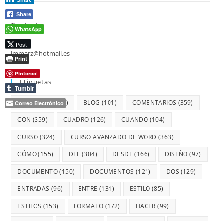
Share
Share
Contacto:
WhatsApp
Post
jmmarz@hotmail.es
Print
Pinterest
Etiquetas
Tumblr
AVANZADO
(364)
BLOG
(101)
COMENTARIOS
(359)
Correo Electrónico
CON
(359)
CUADRO
(126)
CUANDO
(104)
CURSO
(324)
CURSO AVANZADO DE WORD
(363)
CÓMO
(155)
DEL
(304)
DESDE
(166)
DISEÑO
(97)
DOCUMENTO
(150)
DOCUMENTOS
(121)
DOS
(129)
ENTRADAS
(96)
ENTRE
(131)
ESTILO
(85)
ESTILOS
(153)
FORMATO
(172)
HACER
(99)