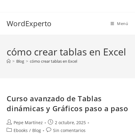
Ir
al
contenido
WordExperto
Menú
cómo crear tablas en Excel
>
Blog
>
cómo crear tablas en Excel
Curso avanzado de Tablas
dinámicas y Gráficos paso a paso
Autor
Publicación
Pepe Martínez
2 octubre, 2025
de
de
Categoría
Comentarios
Ebooks
/
Blog
Sin comentarios
la
la