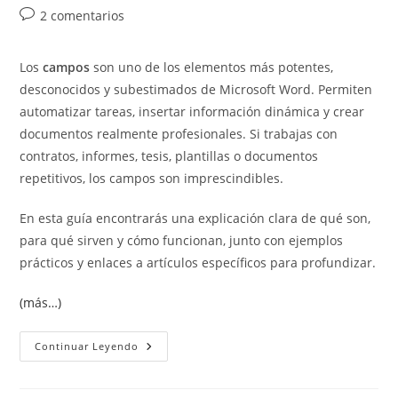
de
de
de
Comentarios
2 comentarios
la
la
la
de
entrada:
entrada:
entrada:
la
Los
campos
son uno de los elementos más potentes,
entrada:
desconocidos y subestimados de Microsoft Word. Permiten
automatizar tareas, insertar información dinámica y crear
documentos realmente profesionales. Si trabajas con
contratos, informes, tesis, plantillas o documentos
repetitivos, los campos son imprescindibles.
En esta guía encontrarás una explicación clara de qué son,
para qué sirven y cómo funcionan, junto con ejemplos
prácticos y enlaces a artículos específicos para profundizar.
(más…)
Qué
Continuar Leyendo
Son
Los
Campos
En