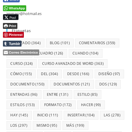
WhatsApp
jmmarz@hotmail.es
Post
Print
Etiquetas
Pinterest
AVANZADO
(364)
BLOG
(101)
COMENTARIOS
(359)
Tumblr
Correo Electrónico
CON
(359)
CUADRO
(126)
CUANDO
(104)
CURSO
(324)
CURSO AVANZADO DE WORD
(363)
CÓMO
(155)
DEL
(304)
DESDE
(166)
DISEÑO
(97)
DOCUMENTO
(150)
DOCUMENTOS
(121)
DOS
(129)
ENTRADAS
(96)
ENTRE
(131)
ESTILO
(85)
ESTILOS
(153)
FORMATO
(172)
HACER
(99)
HAY
(145)
INICIO
(111)
INSERTAR
(104)
LAS
(278)
LOS
(297)
MISMO
(95)
MÁS
(199)