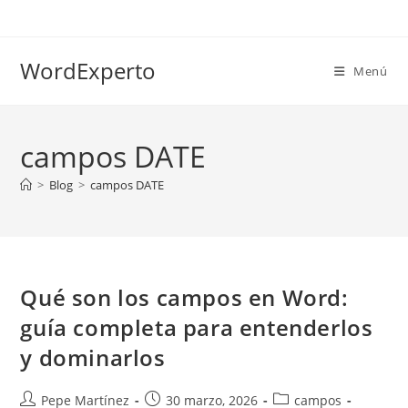
Ir
al
contenido
WordExperto
Menú
campos DATE
>
Blog
>
campos DATE
Qué son los campos en Word:
guía completa para entenderlos
y dominarlos
Autor
Publicación
Categoría
Pepe Martínez
30 marzo, 2026
campos