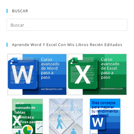
Word:
Guía
BUSCAR
Completa
Para
Entenderlos
Pul
Y
Dominarlos
Es
par
Aprende Word Y Excel Con Mis Libros Recién Editados
cer
el
pan
de
bú