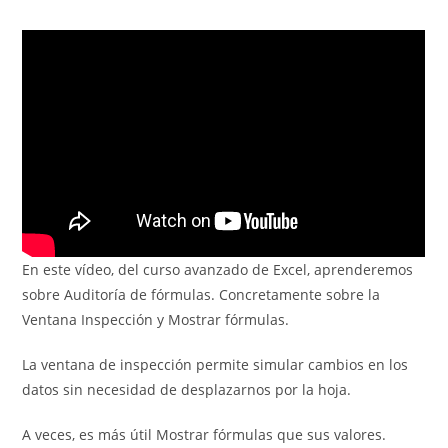
de
entrada:
entrada:
entrada:
la
entrada:
En este vídeo, del curso avanzado de Excel, aprenderemos
sobre Auditoría de fórmulas. Concretamente sobre la
Ventana Inspección y Mostrar fórmulas.
La ventana de inspección permite simular cambios en los
datos sin necesidad de desplazarnos por la hoja.
A veces, es más útil Mostrar fórmulas que sus valores.