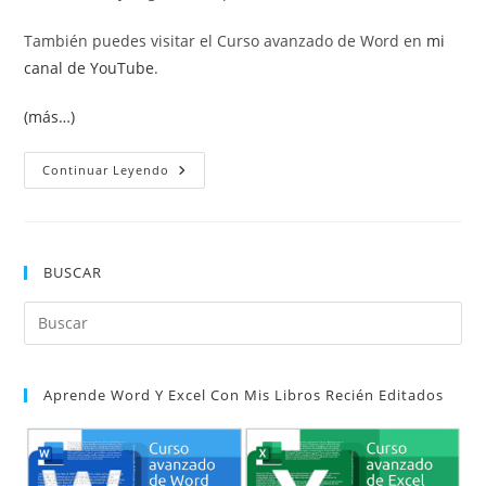
También puedes visitar el Curso avanzado de Word en
mi
canal de YouTube
.
(más…)
Auditoría
Continuar Leyendo
De
Fórmulas
BUSCAR
Pul
Es
par
Aprende Word Y Excel Con Mis Libros Recién Editados
cer
el
pan
de