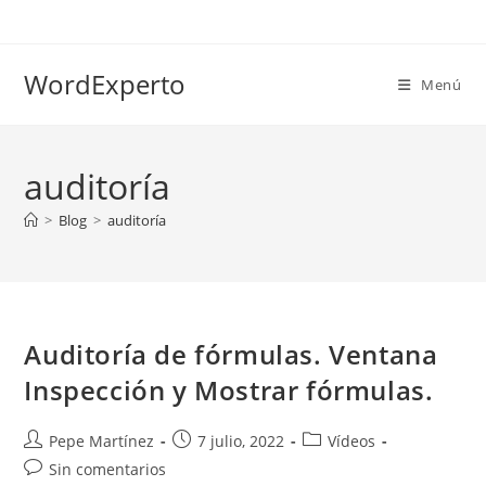
Ir
al
contenido
WordExperto
Menú
auditoría
>
Blog
>
auditoría
Auditoría de fórmulas. Ventana
Inspección y Mostrar fórmulas.
Autor
Publicación
Categoría
Pepe Martínez
7 julio, 2022
Vídeos
de
de
de
Comentarios
Sin comentarios
la
la
la