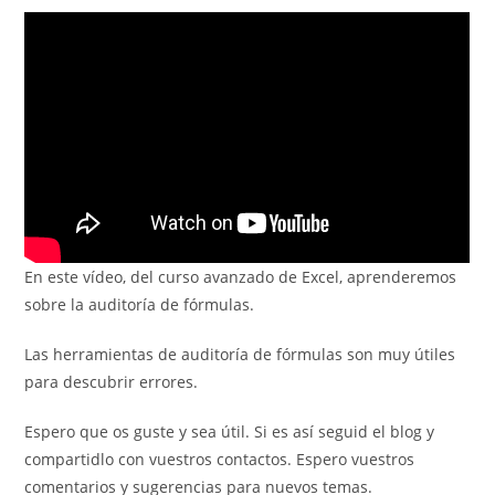
entrada:
entrada:
entrada:
la
entrada:
En este vídeo, del curso avanzado de Excel, aprenderemos
sobre la auditoría de fórmulas.
Las herramientas de auditoría de fórmulas son muy útiles
para descubrir errores.
Espero que os guste y sea útil. Si es así seguid el blog y
compartidlo con vuestros contactos. Espero vuestros
comentarios y sugerencias para nuevos temas.