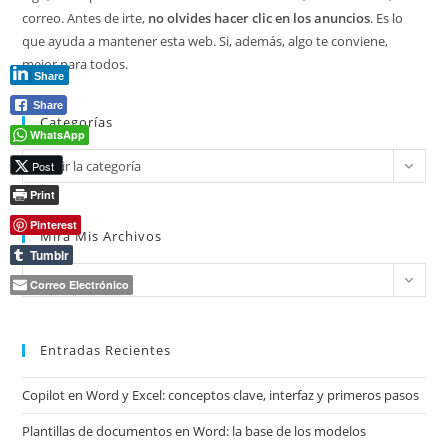
correo. Antes de irte,
no olvides hacer clic en los anuncios
. Es lo
que ayuda a mantener esta web. Si, además, algo te conviene,
mejor para todos.
Share
Share
Categorías
WhatsApp
Categorías
Elegir la categoría
Post
Print
Pinterest
Mira Mis Archivos
Tumblr
Mira
Elegir el mes
Correo Electrónico
mis
archivos
Entradas Recientes
Copilot en Word y Excel: conceptos clave, interfaz y primeros pasos
Plantillas de documentos en Word: la base de los modelos