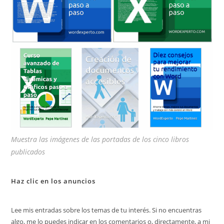
bú
Muestra las imágenes de las portadas de los cinco libros
publicados
Haz clic en los anuncios
Lee mis entradas sobre los temas de tu interés. Si no encuentras
algo, me lo puedes indicar en los comentarios o, directamente, a mi