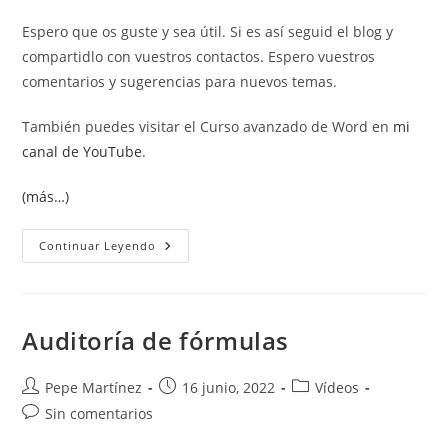
Espero que os guste y sea útil. Si es así seguid el blog y
compartidlo con vuestros contactos. Espero vuestros
comentarios y sugerencias para nuevos temas.
También puedes visitar el Curso avanzado de Word en
mi
canal de YouTube
.
(más…)
Auditoría
Continuar Leyendo
De
Fórmulas.
Ventana
Inspección
Y
Mostrar
Auditoría de fórmulas
Fórmulas.
Autor
Publicación
Categoría
Pepe Martínez
16 junio, 2022
Vídeos
de
de
de
Comentarios
Sin comentarios
la
la
la
de