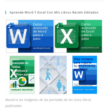
Es
par
Aprende Word Y Excel Con Mis Libros Recién Editados
cer
el
pan
de
bú
Muestra las imágenes de las portadas de los cinco libros
publicados