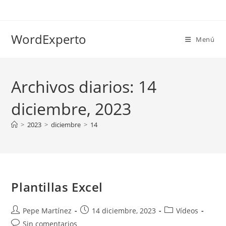
Ir
al
contenido
WordExperto
Menú
Archivos diarios: 14
diciembre, 2023
>
2023
>
diciembre
>
14
Plantillas Excel
Autor
Publicación
Categoría
Pepe Martínez
14 diciembre, 2023
Vídeos
de
de
de
Comentarios
Sin comentarios