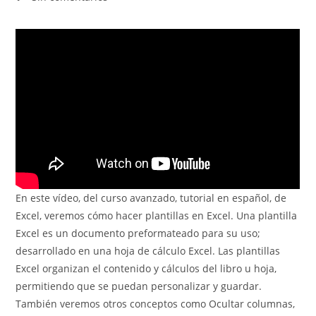
la
la
la
de
entrada:
entrada:
entrada:
la
entrada:
En este vídeo, del curso avanzado, tutorial en español, de
Excel, veremos cómo hacer plantillas en Excel. Una plantilla
Excel es un documento preformateado para su uso;
desarrollado en una hoja de cálculo Excel. Las plantillas
Excel organizan el contenido y cálculos del libro u hoja,
permitiendo que se puedan personalizar y guardar.
También veremos otros conceptos como Ocultar columnas,