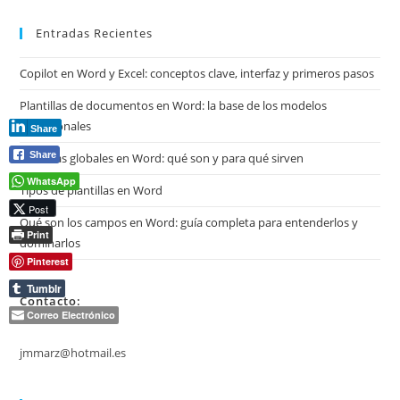
archivos
Entradas Recientes
Copilot en Word y Excel: conceptos clave, interfaz y primeros pasos
Plantillas de documentos en Word: la base de los modelos
profesionales
Share
Share
Plantillas globales en Word: qué son y para qué sirven
WhatsApp
Tipos de plantillas en Word
Post
Qué son los campos en Word: guía completa para entenderlos y
Print
dominarlos
Pinterest
Tumblr
Contacto:
Correo Electrónico
jmmarz@hotmail.es