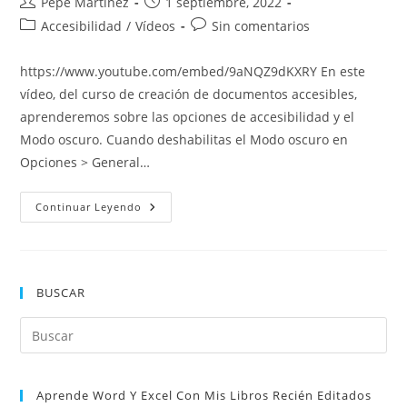
Autor
Publicación
Pepe Martínez
1 septiembre, 2022
de
de
Categoría
Comentarios
Accesibilidad
/
Vídeos
Sin comentarios
la
la
de
de
entrada:
entrada:
la
la
https://www.youtube.com/embed/9aNQZ9dKXRY En este
entrada:
entrada:
vídeo, del curso de creación de documentos accesibles,
aprenderemos sobre las opciones de accesibilidad y el
Modo oscuro. Cuando deshabilitas el Modo oscuro en
Opciones > General…
Opciones
Continuar Leyendo
De
Accesibilidad
Y
Modo
Oscuro
BUSCAR
Pul
Es
par
Aprende Word Y Excel Con Mis Libros Recién Editados
cer