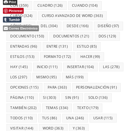
Print
CON
(359)
CUADRO
(126)
CUANDO
(104)
Pinterest
CURSO
(324)
CURSO AVANZADO DE WORD
(363)
Tumblr
CÓMO
(155)
DEL
(304)
DESDE
(166)
DISEÑO
(97)
Correo Electrónico
DOCUMENTO
(150)
DOCUMENTOS
(121)
DOS
(129)
ENTRADAS
(96)
ENTRE
(131)
ESTILO
(85)
ESTILOS
(153)
FORMATO
(172)
HACER
(99)
HAY
(145)
INICIO
(111)
INSERTAR
(104)
LAS
(278)
LOS
(297)
MISMO
(95)
MÁS
(199)
OPCIONES
(115)
PARA
(363)
PERSONALIZACIÓN
(91)
PÁGINA
(110)
SI
(303)
SIN
(91)
SOLO
(136)
TAMBIÉN
(202)
TEMAS
(334)
TEXTO
(179)
TODOS
(110)
TUS
(86)
UNA
(246)
USAR
(115)
VISITAR
(144)
WORD
(363)
Y
(363)