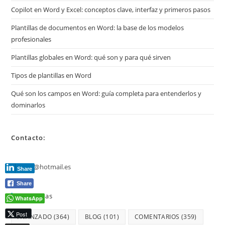
Copilot en Word y Excel: conceptos clave, interfaz y primeros pasos
Plantillas de documentos en Word: la base de los modelos
profesionales
Plantillas globales en Word: qué son y para qué sirven
Tipos de plantillas en Word
Qué son los campos en Word: guía completa para entenderlos y
dominarlos
Contacto:
jmmarz@hotmail.es
Share
Share
Etiquetas
WhatsApp
Post
AVANZADO
(364)
BLOG
(101)
COMENTARIOS
(359)