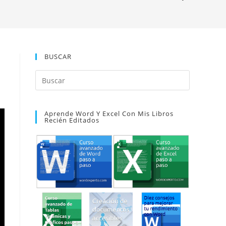
BUSCAR
Pulsa
Escape
para
Aprende Word Y Excel Con Mis Libros
cerrar
Recién Editados
el
panel
de
búsqueda.