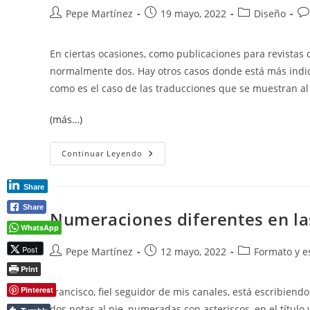
Autor
Publicación
Categoría
Co
Pepe Martínez
19 mayo, 2022
Diseño
de
de
de
de
la
la
la
la
En ciertas ocasiones, como publicaciones para revistas 
entrada:
entrada:
entrada:
en
normalmente dos. Hay otros casos donde está más indic
como es el caso de las traducciones que se muestran al l
(más…)
Insertar
Continuar Leyendo
Columnas
En
Word
Share
Share
Numeraciones diferentes en las
WhatsApp
Post
Autor
Publicación
Categoría
Pepe Martínez
12 mayo, 2022
Formato y es
de
de
de
Print
la
la
la
Pinterest
Francisco, fiel seguidor de mis canales, está escribiend
entrada:
entrada:
entrada:
dos notas al pie, numeradas con asteriscos, en el título