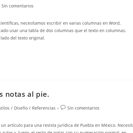
mentarios
Sin comentarios
científicas, necesitamos escribir en varias columnas en Word,
trada:
ado usar una tabla de dos columnas que el texto en columnas,
ado del texto original.
 notas al pie.
Comentarios
tilos
/
Diseño
/
Referencias
Sin comentarios
de
la
o un artículo para una revista jurídica de Puebla en México. Necesit
entrada:
 y autor y, luego, el resto de notas con su numeración normal, en