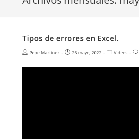
Tipos de errores en Excel.
Autor
Publicación
Categoría
Co
Pepe Martínez
26 mayo, 2022
Vídeos
de
de
de
de
la
la
la
la
entrada:
entrada:
entrada:
en