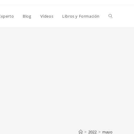
Alternar
Experto
Blog
Vídeos
Libros y Formación
búsqueda
de
la
web
>
2022
>
mayo