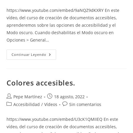
de
de
entrada:
entrada:
la
la
https://www.youtube.com/embed/9aNQZ9dKXRY En este
entrada:
entrada:
vídeo, del curso de creación de documentos accesibles,
aprenderemos sobre las opciones de accesibilidad y el
Modo oscuro. Cuando deshabilitas el Modo oscuro en
Opciones > General…
Opciones
Continuar Leyendo
De
Accesibilidad
Y
Modo
Oscuro
Colores accesibles.
Autor
Publicación
Pepe Martínez
18 agosto, 2022
de
de
Categoría
Comentarios
Accesibilidad
/
Vídeos
Sin comentarios
la
la
de
de
entrada:
entrada:
la
la
https://www.youtube.com/embed/U3cK1QMIIEQ En este
entrada:
entrada:
vídeo, del curso de creación de documentos accesibles,