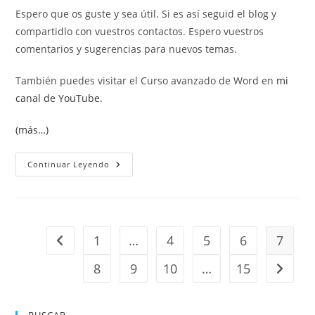
Espero que os guste y sea útil. Si es así seguid el blog y
compartidlo con vuestros contactos. Espero vuestros
comentarios y sugerencias para nuevos temas.
También puedes visitar el Curso avanzado de Word en
mi
canal de YouTube
.
(más…)
Funciones
Continuar Leyendo
Si
Y
Si
Conjunto.
1
…
4
5
6
7
Ir a la página anterior
8
9
10
…
15
Ir a la 
BUSCAR