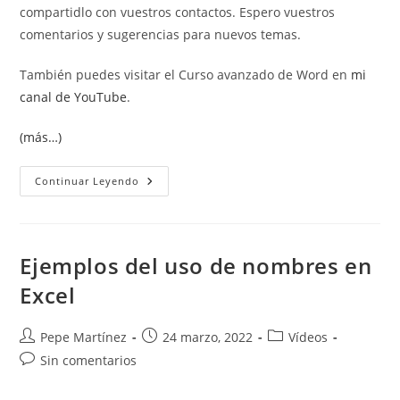
compartidlo con vuestros contactos. Espero vuestros
comentarios y sugerencias para nuevos temas.
También puedes visitar el Curso avanzado de Word en
mi
canal de YouTube
.
(más…)
Fórmulas
Continuar Leyendo
Matriciales
Ejemplos del uso de nombres en
Excel
Autor
Publicación
Categoría
Pepe Martínez
24 marzo, 2022
Vídeos
de
de
de
Comentarios
Sin comentarios
la
la
la
de
entrada:
entrada:
entrada:
la