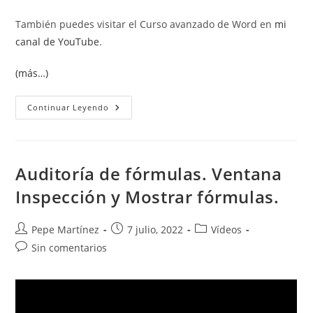
También puedes visitar el Curso avanzado de Word en
mi
canal de YouTube
.
(más…)
Combinar
Continuar Leyendo
Y
Enviar
Adjuntos
Auditoría de fórmulas. Ventana
Inspección y Mostrar fórmulas.
Autor
Publicación
Categoría
Pepe Martínez
7 julio, 2022
Vídeos
de
de
de
Comentarios
Sin comentarios
la
la
la
de
entrada:
entrada:
entrada:
la
entrada: