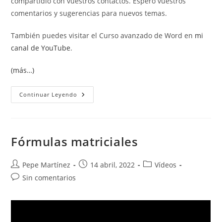
compartidlo con vuestros contactos. Espero vuestros
comentarios y sugerencias para nuevos temas.
También puedes visitar el Curso avanzado de Word en
mi
canal de YouTube
.
(más…)
Referencias
Continuar Leyendo
Circulares.
Fórmulas matriciales
Autor
Publicación
Categoría
Pepe Martínez
14 abril, 2022
Vídeos
de
de
de
Comentarios
Sin comentarios
la
la
la
de
entrada:
entrada:
entrada:
la
entrada: