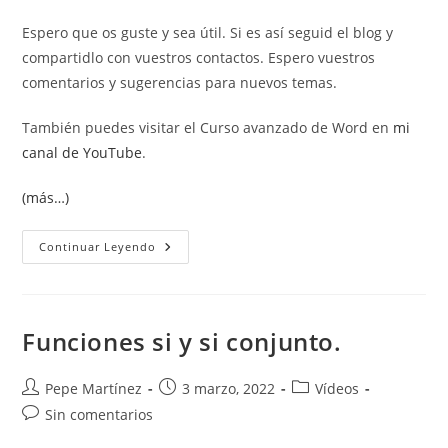
Espero que os guste y sea útil. Si es así seguid el blog y
compartidlo con vuestros contactos. Espero vuestros
comentarios y sugerencias para nuevos temas.
También puedes visitar el Curso avanzado de Word en
mi
canal de YouTube
.
(más…)
Ejemplos
Continuar Leyendo
Del
Uso
De
Nombres
En
Excel
Funciones si y si conjunto.
Autor
Publicación
Categoría
Pepe Martínez
3 marzo, 2022
Vídeos
de
de
de
Comentarios
Sin comentarios
la
la
la
de