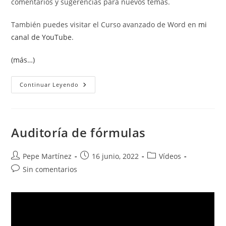
comentarios y sugerencias para nuevos temas.
También puedes visitar el Curso avanzado de Word en
mi
canal de YouTube
.
(más…)
Auditoría
Continuar Leyendo
De
Fórmulas.
Ventana
Inspección
Y
Mostrar
Auditoría de fórmulas
Fórmulas.
Autor
Publicación
Categoría
Pepe Martínez
16 junio, 2022
Vídeos
de
de
de
Comentarios
Sin comentarios
la
la
la
de
entrada:
entrada:
entrada:
la
entrada: