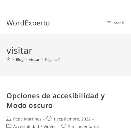
Ir
al
contenido
WordExperto
Menú
visitar
>
Blog
>
visitar
>
Página 7
Opciones de accesibilidad y
Modo oscuro
Autor
Publicación
Pepe Martínez
1 septiembre, 2022
de
de
Categoría
Comentarios
Accesibilidad
/
Vídeos
Sin comentarios
la
la