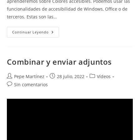
aprenderemos sobre Colores accesibles. Podemos usar las
funcionalidades de accesibilidad de Windows, Office o de
terceros. Estas son las…
Colores
Continuar Leyendo
Accesibles.
Combinar y enviar adjuntos
Autor
Publicación
Categoría
Pepe Martínez
28 julio, 2022
Vídeos
de
de
de
Comentarios
Sin comentarios
la
la
la
de
entrada:
entrada:
entrada:
la
entrada: