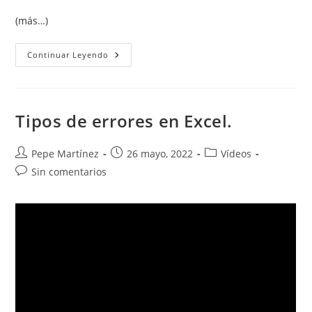
(más…)
Auditoría
Continuar Leyendo
De
Fórmulas
Tipos de errores en Excel.
Autor
Publicación
Categoría
Pepe Martínez
26 mayo, 2022
Vídeos
de
de
de
Comentarios
Sin comentarios
la
la
la
de
entrada:
entrada:
entrada:
la
entrada: