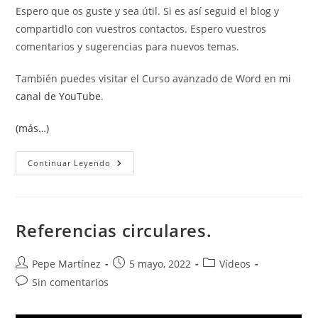
Espero que os guste y sea útil. Si es así seguid el blog y
compartidlo con vuestros contactos. Espero vuestros
comentarios y sugerencias para nuevos temas.
También puedes visitar el Curso avanzado de Word en
mi
canal de YouTube
.
(más…)
Tipos
Continuar Leyendo
De
Errores
En
Excel.
Referencias circulares.
Autor
Publicación
Categoría
Pepe Martínez
5 mayo, 2022
Vídeos
de
de
de
Comentarios
Sin comentarios
la
la
la
de
entrada:
entrada:
entrada:
la