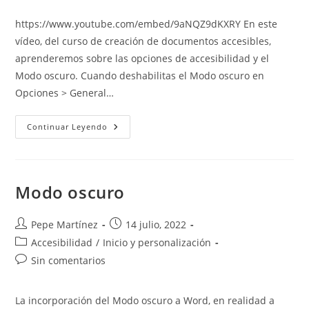
de
de
entrada:
entrada:
la
la
https://www.youtube.com/embed/9aNQZ9dKXRY En este
entrada:
entrada:
vídeo, del curso de creación de documentos accesibles,
aprenderemos sobre las opciones de accesibilidad y el
Modo oscuro. Cuando deshabilitas el Modo oscuro en
Opciones > General…
Opciones
Continuar Leyendo
De
Accesibilidad
Y
Modo
Oscuro
Modo oscuro
Autor
Publicación
Pepe Martínez
14 julio, 2022
de
de
Categoría
Accesibilidad
/
Inicio y personalización
la
la
de
Comentarios
Sin comentarios
entrada:
entrada:
la
de
entrada:
la
La incorporación del Modo oscuro a Word, en realidad a
entrada: