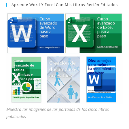
Aprende Word Y Excel Con Mis Libros Recién Editados
cer
el
pan
de
bú
Muestra las imágenes de las portadas de los cinco libros
publicados