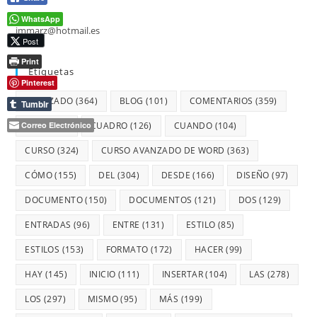
WhatsApp
jmmarz@hotmail.es
Post
Print
Etiquetas
Pinterest
AVANZADO
(364)
BLOG
(101)
COMENTARIOS
(359)
Tumblr
Correo Electrónico
CON
(359)
CUADRO
(126)
CUANDO
(104)
CURSO
(324)
CURSO AVANZADO DE WORD
(363)
CÓMO
(155)
DEL
(304)
DESDE
(166)
DISEÑO
(97)
DOCUMENTO
(150)
DOCUMENTOS
(121)
DOS
(129)
ENTRADAS
(96)
ENTRE
(131)
ESTILO
(85)
ESTILOS
(153)
FORMATO
(172)
HACER
(99)
HAY
(145)
INICIO
(111)
INSERTAR
(104)
LAS
(278)
LOS
(297)
MISMO
(95)
MÁS
(199)