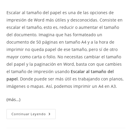
de
de
entrada:
entrada:
la
la
Escalar al tamaño del papel es una de las opciones de
entrada:
entrada:
impresión de Word más útiles y desconocidas. Consiste en
escalar el tamaño, esto es, reducir o aumentar el tamaño
del documento. Imagina que has formateado un
documento de 50 páginas en tamaño A4 y a la hora de
imprimir no queda papel de ese tamaño, pero sí de otro
mayor como carta o folio. No necesitas cambiar el tamaño
del papel y la paginación en Word, basta con que cambies
el tamaño de impresión usando
Escalar al tamaño del
papel
. Donde puede ser más útil es trabajando con planos,
imágenes o mapas. Así, podemos imprimir un A4 en A3.
(más…)
Escalar
Continuar Leyendo
Al
Tamaño
Del
Papel