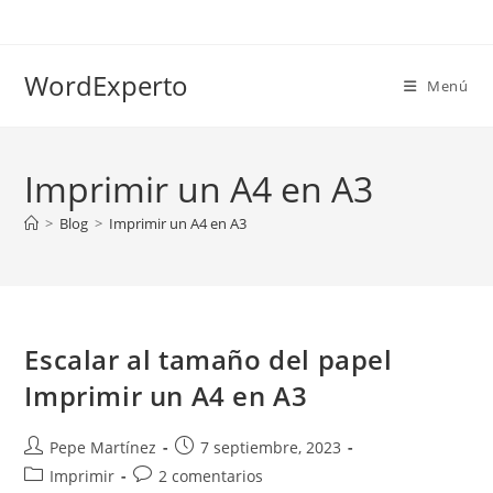
Ir
al
contenido
WordExperto
Menú
Imprimir un A4 en A3
>
Blog
>
Imprimir un A4 en A3
Escalar al tamaño del papel
Imprimir un A4 en A3
Autor
Publicación
Pepe Martínez
7 septiembre, 2023
de
de
Categoría
Comentarios
Imprimir
2 comentarios
la
la