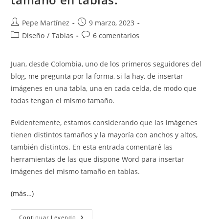
Autor
Publicación
Pepe Martínez
9 marzo, 2023
de
de
Categoría
Comentarios
Diseño
/
Tablas
6 comentarios
la
la
de
de
entrada:
entrada:
la
la
Juan, desde Colombia, uno de los primeros seguidores del
entrada:
entrada:
blog, me pregunta por la forma, si la hay, de insertar
imágenes en una tabla, una en cada celda, de modo que
todas tengan el mismo tamaño.
Evidentemente, estamos considerando que las imágenes
tienen distintos tamaños y la mayoría con anchos y altos,
también distintos. En esta entrada comentaré las
herramientas de las que dispone Word para insertar
imágenes del mismo tamaño en tablas.
(más…)
Insertar
Continuar Leyendo