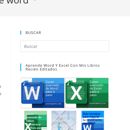
BUSCAR
Pulsa
Escape
para
Aprende Word Y Excel Con Mis Libros
cerrar
Recién Editados
el
panel
n
de
o
búsqueda.