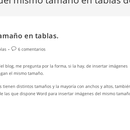
amaño en tablas.
Comentarios
las
6 comentarios
de
la
l blog, me pregunta por la forma, si la hay, de insertar imágenes
entrada:
engan el mismo tamaño.
tienen distintos tamaños y la mayoría con anchos y altos, tambié
 de las que dispone Word para insertar imágenes del mismo tamañ