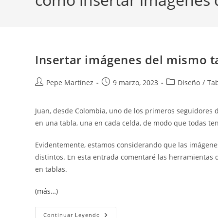
Insertar imágenes del mismo t
Autor
Publicación
Categoría
Pepe Martínez
9 marzo, 2023
Diseño
/
Tab
de
de
de
la
la
la
Juan, desde Colombia, uno de los primeros seguidores de
entrada:
entrada:
entrada:
en una tabla, una en cada celda, de modo que todas t
Evidentemente, estamos considerando que las imágenes 
distintos. En esta entrada comentaré las herramientas
en tablas.
(más…)
Insertar
Continuar Leyendo