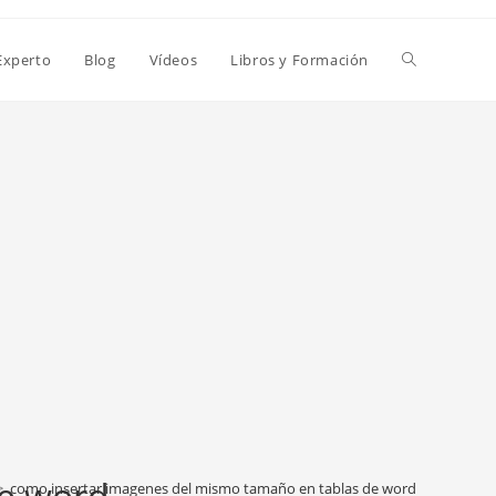
Alternar
Experto
Blog
Vídeos
Libros y Formación
búsqueda
de
la
web
de word
>
como insertar imagenes del mismo tamaño en tablas de word