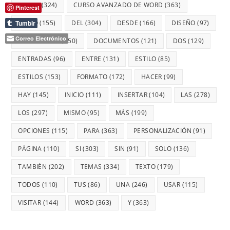
CURSO
(324)
CURSO AVANZADO DE WORD
(363)
Pinterest
CÓMO
(155)
DEL
(304)
DESDE
(166)
DISEÑO
(97)
Tumblr
Correo Electrónico
DOCUMENTO
(150)
DOCUMENTOS
(121)
DOS
(129)
ENTRADAS
(96)
ENTRE
(131)
ESTILO
(85)
ESTILOS
(153)
FORMATO
(172)
HACER
(99)
HAY
(145)
INICIO
(111)
INSERTAR
(104)
LAS
(278)
LOS
(297)
MISMO
(95)
MÁS
(199)
OPCIONES
(115)
PARA
(363)
PERSONALIZACIÓN
(91)
PÁGINA
(110)
SI
(303)
SIN
(91)
SOLO
(136)
TAMBIÉN
(202)
TEMAS
(334)
TEXTO
(179)
TODOS
(110)
TUS
(86)
UNA
(246)
USAR
(115)
VISITAR
(144)
WORD
(363)
Y
(363)