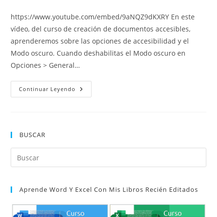
de
de
entrada:
entrada:
la
la
https://www.youtube.com/embed/9aNQZ9dKXRY En este
entrada:
entrada:
vídeo, del curso de creación de documentos accesibles,
aprenderemos sobre las opciones de accesibilidad y el
Modo oscuro. Cuando deshabilitas el Modo oscuro en
Opciones > General…
Opciones
Continuar Leyendo
De
Accesibilidad
Y
Modo
Oscuro
BUSCAR
Pul
Es
par
Aprende Word Y Excel Con Mis Libros Recién Editados
cer
el
pan