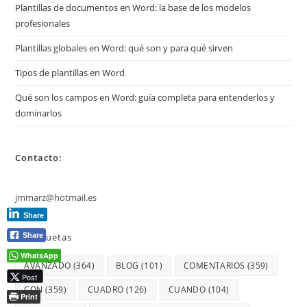
Plantillas de documentos en Word: la base de los modelos
profesionales
Plantillas globales en Word: qué son y para qué sirven
Tipos de plantillas en Word
Qué son los campos en Word: guía completa para entenderlos y
dominarlos
Contacto:
jmmarz@hotmail.es
Share
Etiquetas
Share
WhatsApp
AVANZADO
(364)
BLOG
(101)
COMENTARIOS
(359)
Post
CON
(359)
CUADRO
(126)
CUANDO
(104)
Print