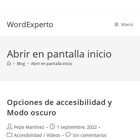
Ir
al
contenido
WordExperto
Menú
Abrir en pantalla inicio
>
Blog
>
Abrir en pantalla inicio
Opciones de accesibilidad y
Modo oscuro
Autor
Publicación
Pepe Martínez
1 septiembre, 2022
de
de
Categoría
Comentarios
Accesibilidad
/
Vídeos
Sin comentarios
la
la