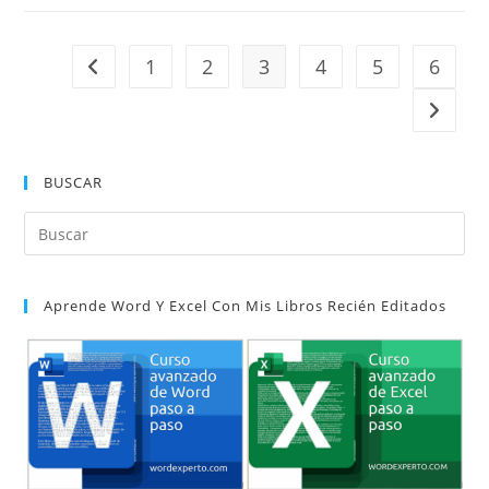
incluir
el
estilo
1
2
3
4
5
6
Ir a la página anterior
Vancouver
en
Ir a la 
los
estilos
BUSCAR
bibliográficos
de
Pul
Word
Es
par
Aprende Word Y Excel Con Mis Libros Recién Editados
cer
el
pan
de
bú