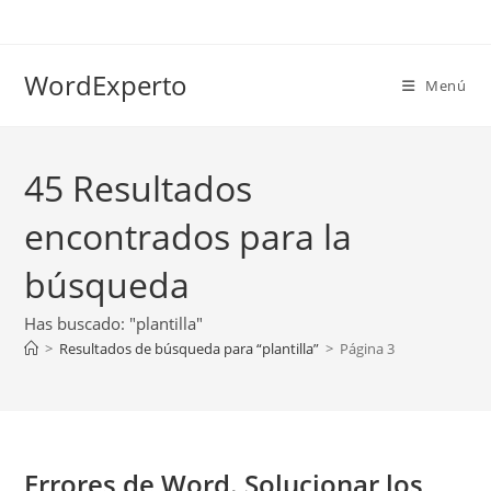
Ir
al
contenido
WordExperto
Menú
45
Resultados
encontrados para la
búsqueda
Has buscado: "plantilla"
>
Resultados de búsqueda para
“plantilla”
>
Página 3
Errores de Word. Solucionar los