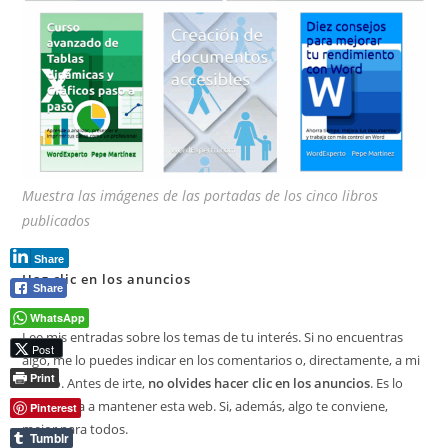
Muestra las imágenes de las portadas de los cinco libros
publicados
Share
Haz clic en los anuncios
Share
WhatsApp
Lee mis entradas sobre los temas de tu interés. Si no encuentras
Post
algo, me lo puedes indicar en los comentarios o, directamente, a mi
Print
correo. Antes de irte,
no olvides hacer clic en los anuncios
. Es lo
que ayuda a mantener esta web. Si, además, algo te conviene,
Pinterest
mejor para todos.
Tumblr