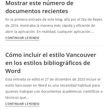
Mostrar este número de
libros
documentos recientes
de
Word
En la primera entrada de este blog, allá por el Día de Reyes
y
de 2016, mostraba la manera más rápida y eficiente de
Excel:
abrir la aplicación. En realidad, cualquier aplicación.…
formatos
Mostrar
CONTINUAR LEYENDO
y
este
características
número
Cómo incluir el estilo Vancouver
de
en los estilos bibliográficos de
documentos
recientes
Word
Esta entrada se editó el 27 de diciembre de 2025 Incluir el
estilo Vancouver en Word es una necesidad habitual para
quienes trabajan con documentos académicos, científicos o
técnicos que…
Cómo
CONTINUAR LEYENDO