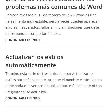
problemas más comunes de Word
Entrada revisada el 11 de febrero de 2026 Word es una
herramienta muy estable, pero a veces pueden aparecer
errores inesperados: fallos al iniciar, funciones que dejan
de responder, comportamientos…
Errores
CONTINUAR LEYENDO
de
Word.
Actualizar los estilos
Solucionar
automáticamente
los
problemas
Termino esta serie de tres entradas con Actualizar los
más
estilos automáticamente. Aunque el nombre es similar, no
comunes
tiene nada que ver con Actualizar automáticamente ni con
de
Preguntar si se actualiza…
Word
Actualizar
CONTINUAR LEYENDO
los