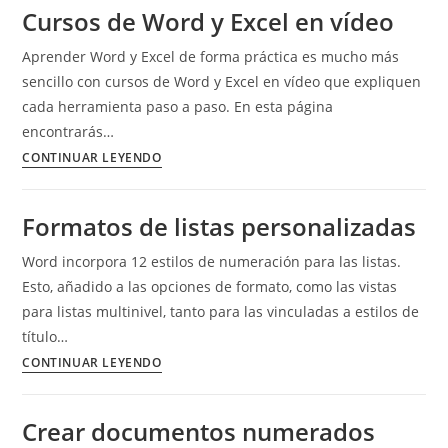
estilos
Cursos de Word y Excel en vídeo
automáticamente
Aprender Word y Excel de forma práctica es mucho más
sencillo con cursos de Word y Excel en vídeo que expliquen
cada herramienta paso a paso. En esta página
encontrarás…
Cursos
CONTINUAR LEYENDO
de
Word
Formatos de listas personalizadas
y
Excel
Word incorpora 12 estilos de numeración para las listas.
en
Esto, añadido a las opciones de formato, como las vistas
vídeo
para listas multinivel, tanto para las vinculadas a estilos de
título…
Formatos
CONTINUAR LEYENDO
de
listas
Crear documentos numerados
personalizadas